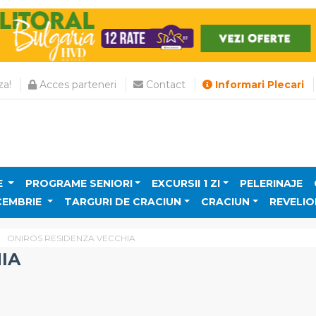
a!
Acces parteneri
Contact
Informari Plecari
E
PROGRAME SENIORI
EXCURSII 1 ZI
PELERINAJE
CEMBRIE
TARGURI DE CRACIUN
CRACIUN
REVELIO
ONIROS RESIDENZA VECCHIA
IA