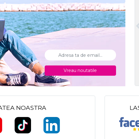
Vreau noutatile
TATEA NOASTRA
LA