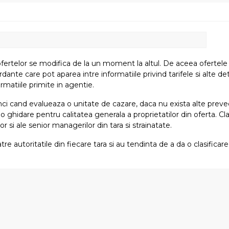
fertelor se modifica de la un moment la altul. De aceea ofertele su
e care pot aparea intre informatiile privind tarifele si alte detali
rmatiile primite in agentie.
atunci cand evalueaza o unitate de cazare, daca nu exista alte preved
i o ghidare pentru calitatea generala a proprietatilor din oferta. Cla
or si ale senior managerilor din tara si strainatate.
tre autoritatile din fiecare tara si au tendinta de a da o clasifica