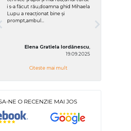
i s-a făcut rău,doamna ghid Mihaela
Lupu a reacționat bine și
prompt,ambul...
Elena Gratiela Iordănescu
,
19.09.2025
Don Co
Citeste mai mult
Citeste
SA-NE O RECENZIE MAI JOS