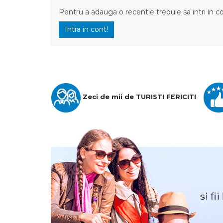
Pentru a adauga o recentie trebuie sa intri in c
Intra in cont!
Zeci de mii de TURISTI FERICITI
si fi