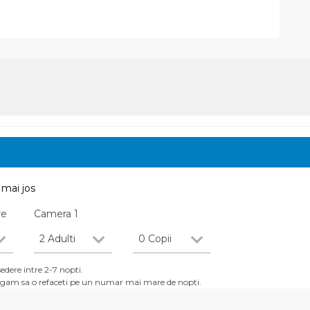
mai jos
re
Camera
1
2 Adulti
0 Copii
dere intre 2-7 nopti.
 rugam sa o refaceti pe un numar mai mare de nopti.