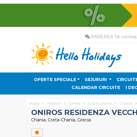
PAREREA TA conteaz
OFERTE SPECIALE
SEJURURI
CIRCUIT
CALENDAR CIRCUITE
1 DE
Acasa
Hoteluri
Grecia
Creta-Chania
Chania
ONIROS RESIDENZA VECCH
Chania, Creta-Chania, Grecia