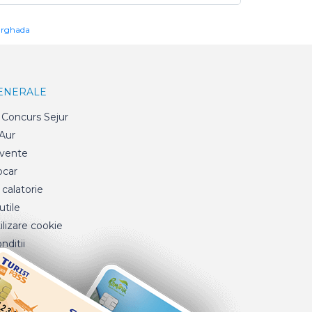
urghada
GENERALE
Concurs Sejur
 Aur
cvente
ocar
 calatorie
tile
ilizare cookie
nditii