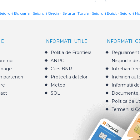
Sejururi Bulgaria
Sejururi Grecia
Sejururi Turcia
Sejururi Egipt
Sejururi H
IE
INFORMATII UTILE
INFORMATII 
Politia de Frontiera
Regulament 
re noi
ANPC
Nisipurile de
loage
Curs BNR
Intrebari fre
n parteneri
Protectia datelor
Inchirieri aut
ere
Meteo
Informatii de
act
SOL
Documente u
Politica de ut
Termeni si Co