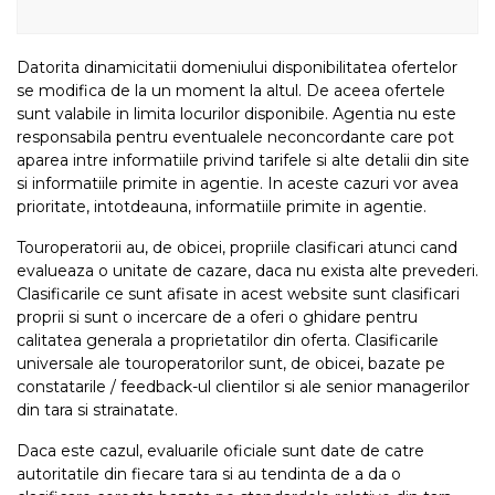
Datorita dinamicitatii domeniului disponibilitatea ofertelor
se modifica de la un moment la altul. De aceea ofertele
sunt valabile in limita locurilor disponibile. Agentia nu este
responsabila pentru eventualele neconcordante care pot
aparea intre informatiile privind tarifele si alte detalii din site
si informatiile primite in agentie. In aceste cazuri vor avea
prioritate, intotdeauna, informatiile primite in agentie.
Touroperatorii au, de obicei, propriile clasificari atunci cand
evalueaza o unitate de cazare, daca nu exista alte prevederi.
Clasificarile ce sunt afisate in acest website sunt clasificari
proprii si sunt o incercare de a oferi o ghidare pentru
calitatea generala a proprietatilor din oferta. Clasificarile
universale ale touroperatorilor sunt, de obicei, bazate pe
constatarile / feedback-ul clientilor si ale senior managerilor
din tara si strainatate.
Daca este cazul, evaluarile oficiale sunt date de catre
autoritatile din fiecare tara si au tendinta de a da o