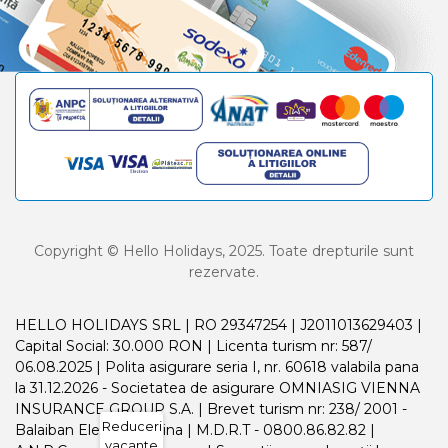
Copyright © Hello Holidays, 2025. Toate drepturile sunt
rezervate.
HELLO HOLIDAYS SRL | RO 29347254 | J2011013629403 |
Capital Social: 30.000 RON | Licenta turism nr: 587/
06.08.2025 | Polita asigurare seria I, nr. 60618 valabila pana
la 31.12.2026 - Societatea de asigurare OMNIASIG VIENNA
INSURANCE GROUP S.A. | Brevet turism nr: 238/ 2001 -
Reduceri
Balaiban Elena Madalina | M.D.R.T - 0800.86.82.82 |
vacante