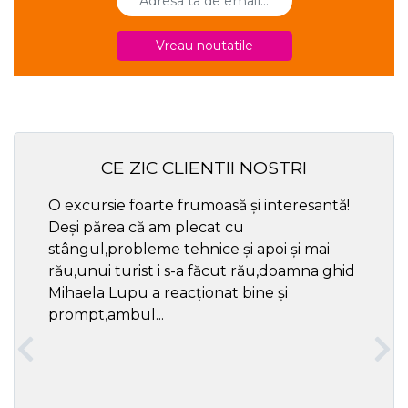
Vreau noutatile
CE ZIC CLIENTII NOSTRI
O excursie foarte frumoasă și interesantă!
Cel ma
Deși părea că am plecat cu
respec
stângul,probleme tehnice și apoi și mai
rău,unui turist i s-a făcut rău,doamna ghid
Mihaela Lupu a reacționat bine și
prompt,ambul...