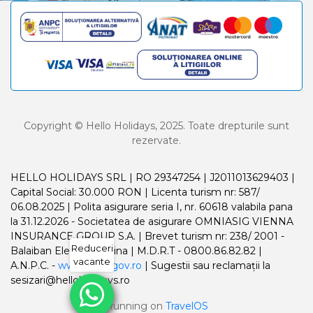
Copyright © Hello Holidays, 2025. Toate drepturile sunt
rezervate.
HELLO HOLIDAYS SRL | RO 29347254 | J2011013629403 |
Capital Social: 30.000 RON | Licenta turism nr: 587/
06.08.2025 | Polita asigurare seria I, nr. 60618 valabila pana
la 31.12.2026 - Societatea de asigurare OMNIASIG VIENNA
INSURANCE GROUP S.A. | Brevet turism nr: 238/ 2001 -
Reduceri
Balaiban Elena Madalina | M.D.R.T - 0800.86.82.82 |
vacante
A.N.P.C. -
www.anpc.gov.ro
| Sugestii sau reclamații la
sesizari@helloholidays.ro
Running on
TravelOS