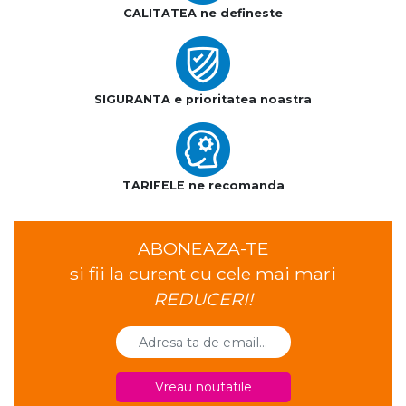
CALITATEA ne defineste
SIGURANTA e prioritatea noastra
TARIFELE ne recomanda
ABONEAZA-TE
si fii la curent cu cele mai mari
REDUCERI!
Vreau noutatile