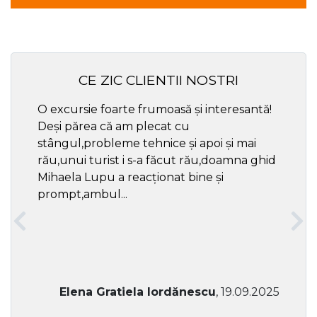
CE ZIC CLIENTII NOSTRI
O excursie foarte frumoasă și interesantă!
Cel ma
Deși părea că am plecat cu
respec
stângul,probleme tehnice și apoi și mai
rău,unui turist i s-a făcut rău,doamna ghid
Mihaela Lupu a reacționat bine și
prompt,ambul...
Elena Gratiela Iordănescu
, 19.09.2025