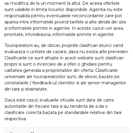
se modifica de la un moment la altul. De aceea ofertele
sunt valabile in limita locurilor disponibile. Agentia nu este
responsabila pentru eventualele neconcordante care pot
aparea intre informatiile privind tarifele si alte detalii din site
si informatiile primite in agentie. In aceste cazuri vor avea
prioritate, intotdeauna, informatiile primite in agentie.
Touroperatorii au, de obicei, propriile clasificari atunci cand
evalueaza o unitate de cazare, daca nu exista alte prevederi.
Clasificarile ce sunt afisate in acest website sunt clasificari
proprii si sunt o incercare de a oferi o ghidare pentru
calitatea generala a proprietatilor din oferta. Clasificarile
universale ale touroperatorilor sunt, de obicei, bazate pe
constatarile / feedback-ul clientilor si ale senior managerilor
din tara si strainatate.
Daca este cazul, evaluarile oficiale sunt date de catre
autoritatile din fiecare tara si au tendinta de a da o
clasificare corecta bazata pe standardele relative din tara
respectiva.