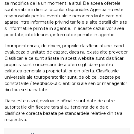
se modifica de la un moment la altul. De aceea ofertele
sunt valabile in limita locurilor disponibile. Agentia nu este
responsabila pentru eventualele neconcordante care pot
aparea intre informatiile privind tarifele si alte detalii din site
si informatiile primite in agentie. In aceste cazuri vor avea
prioritate, intotdeauna, informatiile primite in agentie.
Touroperatorii au, de obicei, propriile clasificari atunci cand
evalueaza o unitate de cazare, daca nu exista alte prevederi.
Clasificarile ce sunt afisate in acest website sunt clasificari
proprii si sunt o incercare de a oferi o ghidare pentru
calitatea generala a proprietatilor din oferta. Clasificarile
universale ale touroperatorilor sunt, de obicei, bazate pe
constatarile / feedback-ul clientilor si ale senior managerilor
din tara si strainatate.
Daca este cazul, evaluarile oficiale sunt date de catre
autoritatile din fiecare tara si au tendinta de a da o
clasificare corecta bazata pe standardele relative din tara
respectiva.