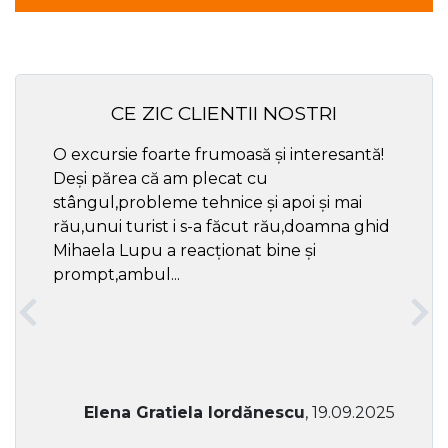
CE ZIC CLIENTII NOSTRI
O excursie foarte frumoasă și interesantă!
Cel ma
Deși părea că am plecat cu
respec
stângul,probleme tehnice și apoi și mai
rău,unui turist i s-a făcut rău,doamna ghid
Mihaela Lupu a reacționat bine și
prompt,ambul...
Elena Gratiela Iordănescu
, 19.09.2025