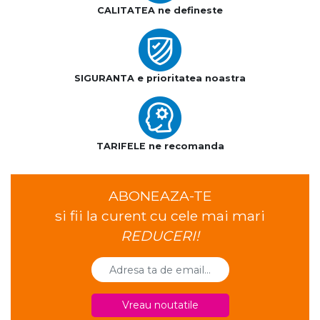
CALITATEA ne defineste
SIGURANTA e prioritatea noastra
TARIFELE ne recomanda
ABONEAZA-TE
si fii la curent cu cele mai mari
REDUCERI!
Vreau noutatile