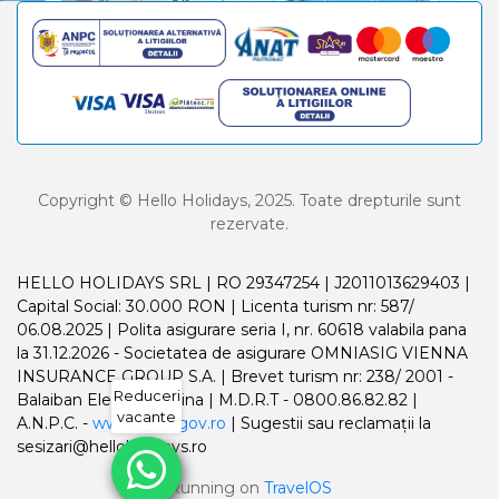
Copyright © Hello Holidays, 2025. Toate drepturile sunt
rezervate.
HELLO HOLIDAYS SRL | RO 29347254 | J2011013629403 |
Capital Social: 30.000 RON | Licenta turism nr: 587/
06.08.2025 | Polita asigurare seria I, nr. 60618 valabila pana
la 31.12.2026 - Societatea de asigurare OMNIASIG VIENNA
INSURANCE GROUP S.A. | Brevet turism nr: 238/ 2001 -
Reduceri
Balaiban Elena Madalina | M.D.R.T - 0800.86.82.82 |
vacante
A.N.P.C. -
www.anpc.gov.ro
| Sugestii sau reclamații la
sesizari@helloholidays.ro
Running on
TravelOS