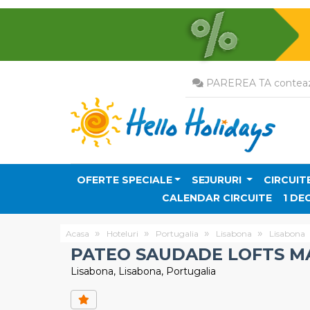
PAREREA TA conteaz
OFERTE SPECIALE
SEJURURI
CIRCUIT
CALENDAR CIRCUITE
1 DE
Acasa
Hoteluri
Portugalia
Lisabona
Lisabona
PATEO SAUDADE LOFTS 
Lisabona, Lisabona, Portugalia