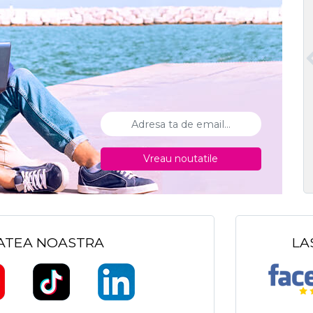
Vreau noutatile
TATEA NOASTRA
LA