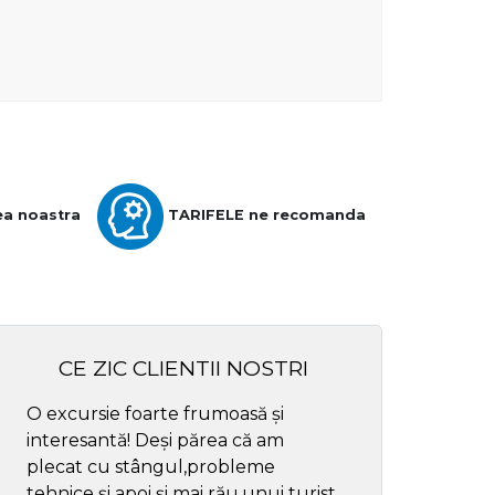
ea noastra
TARIFELE ne recomanda
CE ZIC CLIENTII NOSTRI
O excursie foarte frumoasă și
Cel mai bun ghid
interesantă! Deși părea că am
respectul
plecat cu stângul,probleme
tehnice și apoi și mai rău,unui turist