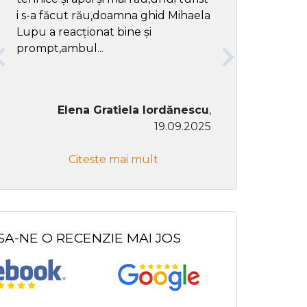
i s-a făcut rău,doamna ghid Mihaela
Lupu a reacționat bine și
prompt,ambul...
Elena Gratiela Iordănescu
,
19.09.2025
Don Co
Citeste mai mult
Citeste
SA-NE O RECENZIE MAI JOS