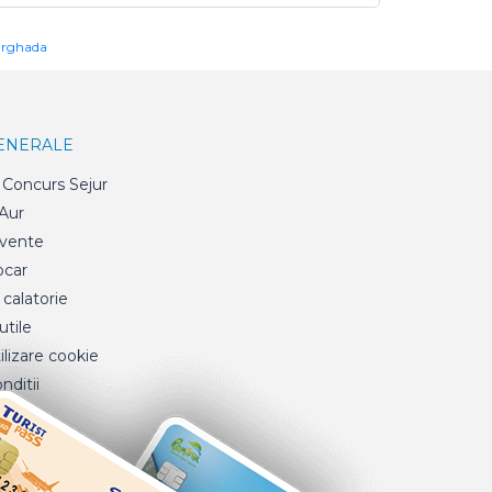
urghada
GENERALE
Concurs Sejur
 Aur
cvente
ocar
 calatorie
tile
ilizare cookie
nditii