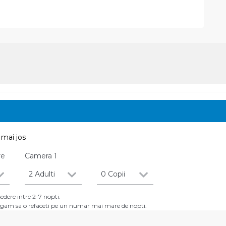
mai jos
re
Camera
1
2 Adulti
0 Copii
dere intre 2-7 nopti.
 rugam sa o refaceti pe un numar mai mare de nopti.