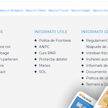
Sejururi Bulgaria
Sejururi Grecia
Sejururi Turcia
Sejururi Egipt
Sejururi H
IE
INFORMATII UTILE
INFORMATII 
Politia de Frontiera
Regulament 
re noi
ANPC
Nisipurile de
loage
Curs BNR
Intrebari fre
n parteneri
Protectia datelor
Inchirieri aut
ere
Meteo
Informatii de
act
SOL
Documente u
Politica de ut
Termeni si Co