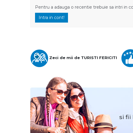
Pentru a adauga o recentie trebuie sa intri in c
Intra in cont!
Zeci de mii de TURISTI FERICITI
si fi