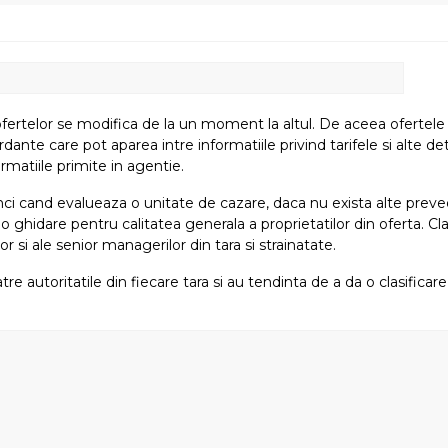
fertelor se modifica de la un moment la altul. De aceea ofertele su
e care pot aparea intre informatiile privind tarifele si alte detali
rmatiile primite in agentie.
atunci cand evalueaza o unitate de cazare, daca nu exista alte preved
i o ghidare pentru calitatea generala a proprietatilor din oferta. Cla
or si ale senior managerilor din tara si strainatate.
tre autoritatile din fiecare tara si au tendinta de a da o clasifica