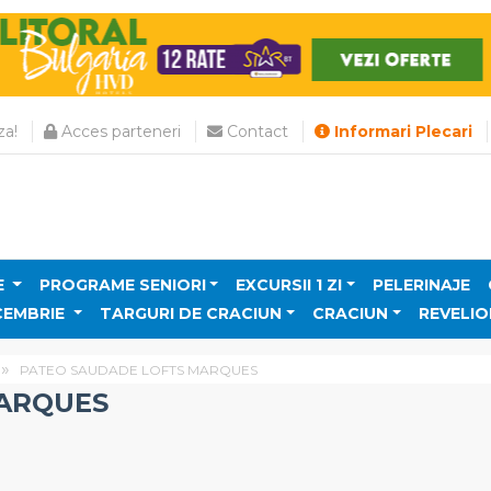
a!
Acces parteneri
Contact
Informari Plecari
E
PROGRAME SENIORI
EXCURSII 1 ZI
PELERINAJE
CEMBRIE
TARGURI DE CRACIUN
CRACIUN
REVELIO
PATEO SAUDADE LOFTS MARQUES
MARQUES