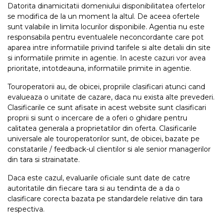
Datorita dinamicitatii domeniului disponibilitatea ofertelor
se modifica de la un moment la altul. De aceea ofertele
sunt valabile in limita locurilor disponibile. Agentia nu este
responsabila pentru eventualele neconcordante care pot
aparea intre informatiile privind tarifele si alte detalii din site
si informatiile primite in agentie. In aceste cazuri vor avea
prioritate, intotdeauna, informatiile primite in agentie.
Touroperatorii au, de obicei, propriile clasificari atunci cand
evalueaza o unitate de cazare, daca nu exista alte prevederi.
Clasificarile ce sunt afisate in acest website sunt clasificari
proprii si sunt o incercare de a oferi o ghidare pentru
calitatea generala a proprietatilor din oferta. Clasificarile
universale ale touroperatorilor sunt, de obicei, bazate pe
constatarile / feedback-ul clientilor si ale senior managerilor
din tara si strainatate.
Daca este cazul, evaluarile oficiale sunt date de catre
autoritatile din fiecare tara si au tendinta de a da o
clasificare corecta bazata pe standardele relative din tara
respectiva.