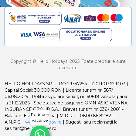
Copyright © Hello Holidays, 2025. Toate drepturile sunt
rezervate.
HELLO HOLIDAYS SRL | RO 29347254 | J2011013629403 |
Capital Social: 30.000 RON | Licenta turism nr: 587/
06.08.2025 | Polita asigurare seria I, nr. 60618 valabila pana
la 31.12.2026 - Societatea de asigurare OMNIASIG VIENNA
INSURANCE GROUP S.A. | Brevet turism nr: 238/ 2001 -
Reduceri
Balaiban Elena Madalina | M.D.R.T - 0800.86.82.82 |
vacante
A.N.P.C. -
www.anpc.gov.ro
| Sugestii sau reclamații la
sesizari@helloholidays.ro