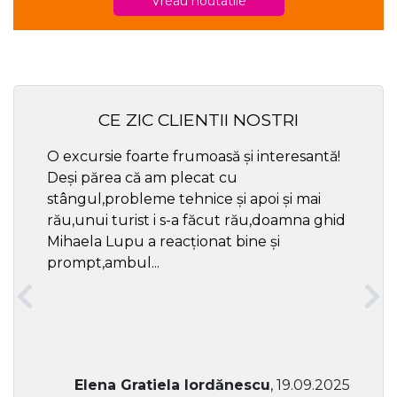
Vreau noutatile
CE ZIC CLIENTII NOSTRI
O excursie foarte frumoasă și interesantă!
Cel ma
Deși părea că am plecat cu
respec
stângul,probleme tehnice și apoi și mai
rău,unui turist i s-a făcut rău,doamna ghid
Mihaela Lupu a reacționat bine și
prompt,ambul...
Elena Gratiela Iordănescu
, 19.09.2025