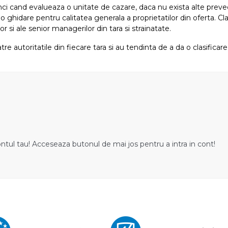
atunci cand evalueaza o unitate de cazare, daca nu exista alte preved
i o ghidare pentru calitatea generala a proprietatilor din oferta. Cla
or si ale senior managerilor din tara si strainatate.
tre autoritatile din fiecare tara si au tendinta de a da o clasifica
ontul tau! Acceseaza butonul de mai jos pentru a intra in cont!