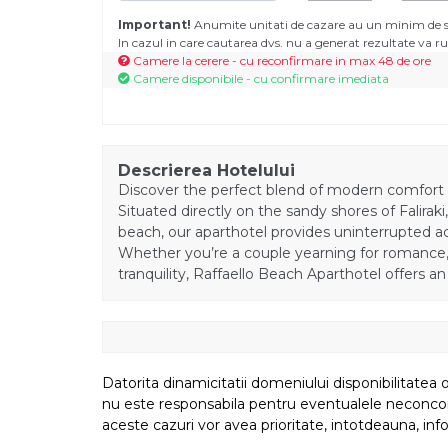
Important!
Anumite unitati de cazare au un minim de se
In cazul in care cautarea dvs. nu a generat rezultate va
Camere la cerere - cu reconfirmare in max 48 de ore
Camere disponibile - cu confirmare imediata
Descrierea Hotelului
Discover the perfect blend of modern comfort a
Situated directly on the sandy shores of Falirak
beach, our aparthotel provides uninterrupted a
Whether you’re a couple yearning for romance, a
tranquility, Raffaello Beach Aparthotel offers a
Datorita dinamicitatii domeniului disponibilitatea o
nu este responsabila pentru eventualele neconcordant
aceste cazuri vor avea prioritate, intotdeauna, info