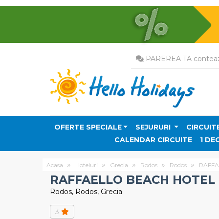
PAREREA TA conteaz
OFERTE SPECIALE
SEJURURI
CIRCUIT
CALENDAR CIRCUITE
1 DE
Acasa
Hoteluri
Grecia
Rodos
Rodos
RAFFA
RAFFAELLO BEACH HOTEL
Rodos, Rodos, Grecia
3