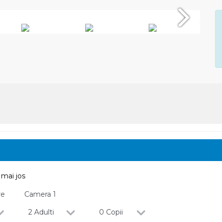
Next
mai jos
re
Camera
1
2 Adulti
0 Copii