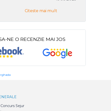
Citeste mai mult
Citeste
SA-NE O RECENZIE MAI JOS
urghada
GENERALE
Concurs Sejur