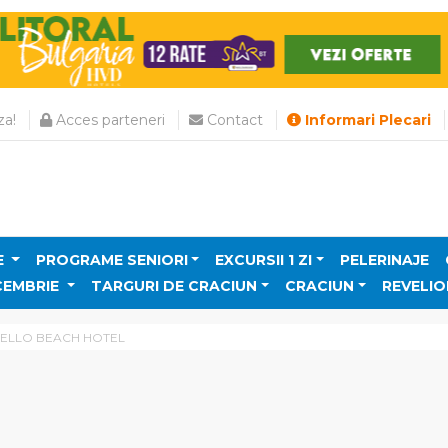
a!
Acces parteneri
Contact
Informari Plecari
E
PROGRAME SENIORI
EXCURSII 1 ZI
PELERINAJE
CEMBRIE
TARGURI DE CRACIUN
CRACIUN
REVELIO
ELLO BEACH HOTEL