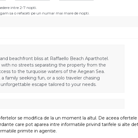
dere intre 2-7 nopti.
 rugam sa o refaceti pe un numar mai mare de nopti.
nd beachfront bliss at Raffaello Beach Aparthotel.
i, with no streets separating the property from the
ccess to the turquoise waters of the Aegean Sea.
 family seeking fun, or a solo traveler chasing
n unforgettable escape tailored to your needs.
fertelor se modifica de la un moment la altul. De aceea ofertele su
e care pot aparea intre informatiile privind tarifele si alte detali
rmatiile primite in agentie.