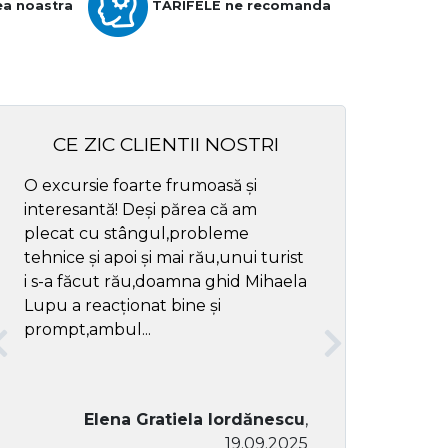
ea noastra
TARIFELE ne recomanda
CE ZIC CLIENTII NOSTRI
O excursie foarte frumoasă și
Cel mai bun ghid
interesantă! Deși părea că am
respectul
plecat cu stângul,probleme
tehnice și apoi și mai rău,unui turist
i s-a făcut rău,doamna ghid Mihaela
Lupu a reacționat bine și
prompt,ambul...
Elena Gratiela Iordănescu
,
19.09.2025
Don Co