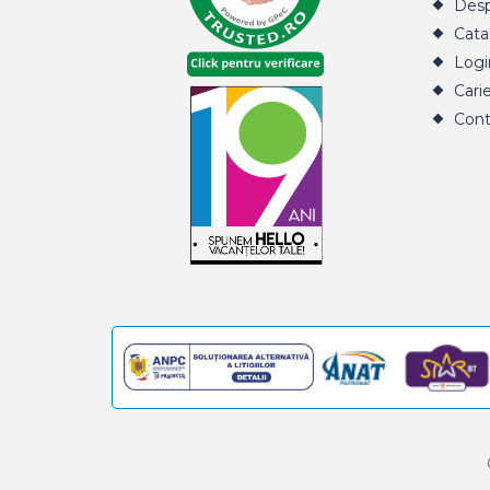
Desp
Cata
Logi
Cari
Cont