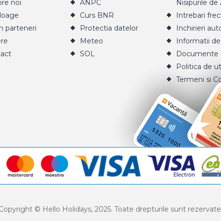
re noi
ANPC
Nisipurile de
loage
Curs BNR
Intrebari fre
n parteneri
Protectia datelor
Inchirieri aut
ere
Meteo
Informatii de
act
SOL
Documente u
Politica de ut
Termeni si Co
Copyright © Hello Holidays, 2025. Toate drepturile sunt rezervate