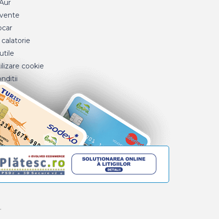
 Aur
cvente
ocar
 calatorie
tile
ilizare cookie
nditii
.