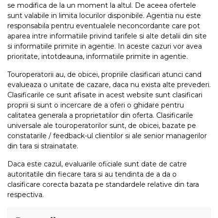
se modifica de la un moment la altul. De aceea ofertele
sunt valabile in limita locurilor disponibile. Agentia nu este
responsabila pentru eventualele neconcordante care pot
aparea intre informatiile privind tarifele si alte detalii din site
si informatiile primite in agentie. In aceste cazuri vor avea
prioritate, intotdeauna, informatiile primite in agentie.
Touroperatorii au, de obicei, propriile clasificari atunci cand
evalueaza o unitate de cazare, daca nu exista alte prevederi.
Clasificarile ce sunt afisate in acest website sunt clasificari
proprii si sunt o incercare de a oferi o ghidare pentru
calitatea generala a proprietatilor din oferta. Clasificarile
universale ale touroperatorilor sunt, de obicei, bazate pe
constatarile / feedback-ul clientilor si ale senior managerilor
din tara si strainatate.
Daca este cazul, evaluarile oficiale sunt date de catre
autoritatile din fiecare tara si au tendinta de a da o
clasificare corecta bazata pe standardele relative din tara
respectiva.