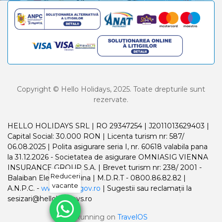
Copyright © Hello Holidays, 2025. Toate drepturile sunt
rezervate.
HELLO HOLIDAYS SRL | RO 29347254 | J2011013629403 |
Capital Social: 30.000 RON | Licenta turism nr: 587/
06.08.2025 | Polita asigurare seria I, nr. 60618 valabila pana
la 31.12.2026 - Societatea de asigurare OMNIASIG VIENNA
INSURANCE GROUP S.A. | Brevet turism nr: 238/ 2001 -
Reduceri
Balaiban Elena Madalina | M.D.R.T - 0800.86.82.82 |
vacante
A.N.P.C. -
www.anpc.gov.ro
| Sugestii sau reclamații la
sesizari@helloholidays.ro
Running on
TravelOS