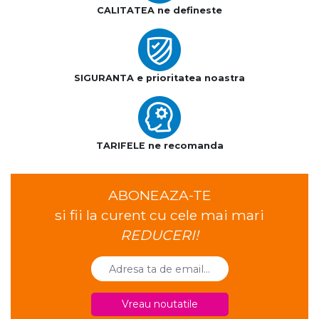
CALITATEA ne defineste
SIGURANTA e prioritatea noastra
TARIFELE ne recomanda
ABONEAZA-TE
si fii la curent cu cele mai mari
REDUCERI!
Vreau noutatile