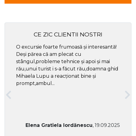
CE ZIC CLIENTII NOSTRI
O excursie foarte frumoasă și interesantă!
Cel ma
Deși părea că am plecat cu
respec
stângul,probleme tehnice și apoi și mai
rău,unui turist i s-a făcut rău,doamna ghid
Mihaela Lupu a reacționat bine și
prompt,ambul...
Elena Gratiela Iordănescu
, 19.09.2025