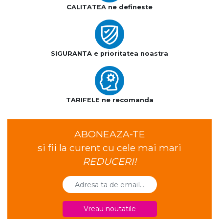
CALITATEA ne defineste
SIGURANTA e prioritatea noastra
TARIFELE ne recomanda
ABONEAZA-TE
si fii la curent cu cele mai mari
REDUCERI!
Vreau noutatile