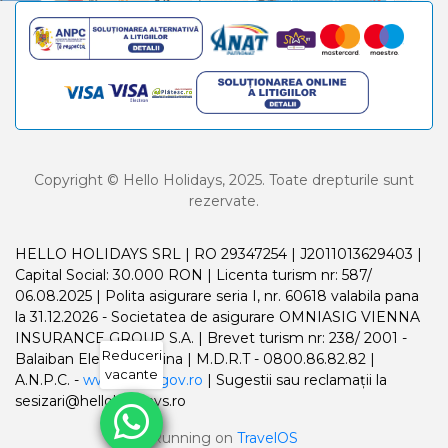
Copyright © Hello Holidays, 2025. Toate drepturile sunt
rezervate.
HELLO HOLIDAYS SRL | RO 29347254 | J2011013629403 |
Capital Social: 30.000 RON | Licenta turism nr: 587/
06.08.2025 | Polita asigurare seria I, nr. 60618 valabila pana
la 31.12.2026 - Societatea de asigurare OMNIASIG VIENNA
INSURANCE GROUP S.A. | Brevet turism nr: 238/ 2001 -
Reduceri
Balaiban Elena Madalina | M.D.R.T - 0800.86.82.82 |
vacante
A.N.P.C. -
www.anpc.gov.ro
| Sugestii sau reclamații la
sesizari@helloholidays.ro
Running on
TravelOS