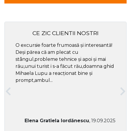
CE ZIC CLIENTII NOSTRI
O excursie foarte frumoasă și interesantă!
Cel ma
Deși părea că am plecat cu
respec
stângul,probleme tehnice și apoi și mai
rău,unui turist i s-a făcut rău,doamna ghid
Mihaela Lupu a reacționat bine și
prompt,ambul...
Elena Gratiela Iordănescu
, 19.09.2025