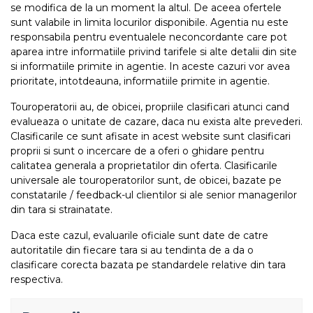
se modifica de la un moment la altul. De aceea ofertele
sunt valabile in limita locurilor disponibile. Agentia nu este
responsabila pentru eventualele neconcordante care pot
aparea intre informatiile privind tarifele si alte detalii din site
si informatiile primite in agentie. In aceste cazuri vor avea
prioritate, intotdeauna, informatiile primite in agentie.
Touroperatorii au, de obicei, propriile clasificari atunci cand
evalueaza o unitate de cazare, daca nu exista alte prevederi.
Clasificarile ce sunt afisate in acest website sunt clasificari
proprii si sunt o incercare de a oferi o ghidare pentru
calitatea generala a proprietatilor din oferta. Clasificarile
universale ale touroperatorilor sunt, de obicei, bazate pe
constatarile / feedback-ul clientilor si ale senior managerilor
din tara si strainatate.
Daca este cazul, evaluarile oficiale sunt date de catre
autoritatile din fiecare tara si au tendinta de a da o
clasificare corecta bazata pe standardele relative din tara
respectiva.