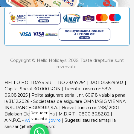
Copyright © Hello Holidays, 2025. Toate drepturile sunt
rezervate.
HELLO HOLIDAYS SRL | RO 29347254 | J2011013629403 |
Capital Social: 30.000 RON | Licenta turism nr: 587/
06.08.2025 | Polita asigurare seria I, nr. 60618 valabila pana
la 31.12.2026 - Societatea de asigurare OMNIASIG VIENNA
INSURANCE GROUP S.A. | Brevet turism nr: 238/ 2001 -
Reduceri
Balaiban Elena Madalina | M.D.R.T - 0800.86.82.82 |
vacante
A.N.P.C. -
www.anpc.gov.ro
| Sugestii sau reclamații la
sesizari@helloholidays.ro