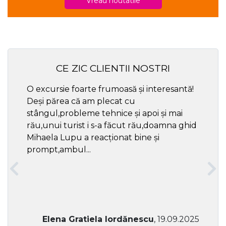
Vreau noutatile
CE ZIC CLIENTII NOSTRI
O excursie foarte frumoasă și interesantă!
Cel ma
Deși părea că am plecat cu
respec
stângul,probleme tehnice și apoi și mai
rău,unui turist i s-a făcut rău,doamna ghid
Mihaela Lupu a reacționat bine și
prompt,ambul...
Elena Gratiela Iordănescu
, 19.09.2025