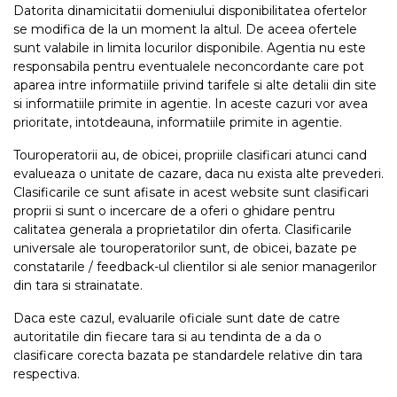
Datorita dinamicitatii domeniului disponibilitatea ofertelor
se modifica de la un moment la altul. De aceea ofertele
sunt valabile in limita locurilor disponibile. Agentia nu este
responsabila pentru eventualele neconcordante care pot
aparea intre informatiile privind tarifele si alte detalii din site
si informatiile primite in agentie. In aceste cazuri vor avea
prioritate, intotdeauna, informatiile primite in agentie.
Touroperatorii au, de obicei, propriile clasificari atunci cand
evalueaza o unitate de cazare, daca nu exista alte prevederi.
Clasificarile ce sunt afisate in acest website sunt clasificari
proprii si sunt o incercare de a oferi o ghidare pentru
calitatea generala a proprietatilor din oferta. Clasificarile
universale ale touroperatorilor sunt, de obicei, bazate pe
constatarile / feedback-ul clientilor si ale senior managerilor
din tara si strainatate.
Daca este cazul, evaluarile oficiale sunt date de catre
autoritatile din fiecare tara si au tendinta de a da o
clasificare corecta bazata pe standardele relative din tara
respectiva.