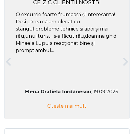
CE ZIC CLIENTII NOSTRI
O excursie foarte frumoasă și interesantă!
Cel ma
Deși părea că am plecat cu
respec
stângul,probleme tehnice și apoi și mai
rău,unui turist i s-a făcut rău,doamna ghid
Mihaela Lupu a reacționat bine și
prompt,ambul...
Elena Gratiela Iordănescu
, 19.09.2025
Citeste mai mult