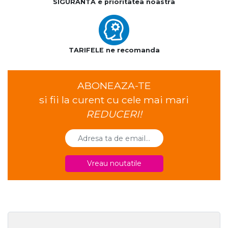
SIGURANTA e prioritatea noastra
TARIFELE ne recomanda
ABONEAZA-TE
si fii la curent cu cele mai mari
REDUCERI!
Vreau noutatile