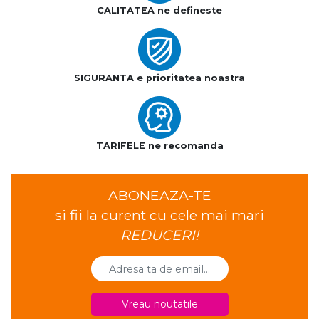
CALITATEA ne defineste
SIGURANTA e prioritatea noastra
TARIFELE ne recomanda
ABONEAZA-TE
si fii la curent cu cele mai mari
REDUCERI!
Vreau noutatile