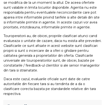
se modifica de la un moment la altul. De aceea ofertele
sunt valabile in limita locurilor disponibile. Agentia nu este
responsabila pentru eventualele neconcordante care pot
aparea intre informatiile privind tarifele si alte detalii din site
si informatiile primite in agentie. In aceste cazuri vor avea
prioritate, intotdeauna, informatiile primite in agentie.
Touroperatorii au, de obicei, propriile clasificari atunci cand
evalueaza o unitate de cazare, daca nu exista alte prevederi.
Clasificarile ce sunt afisate in acest website sunt clasificari
proprii si sunt o incercare de a oferi o ghidare pentru
calitatea generala a proprietatilor din oferta. Clasificarile
universale ale touroperatorilor sunt, de obicei, bazate pe
constatarile / feedback-ul clientilor si ale senior managerilor
din tara si strainatate.
Daca este cazul, evaluarile oficiale sunt date de catre
autoritatile din fiecare tara si au tendinta de a da o
clasificare corecta bazata pe standardele relative din tara
respectiva.