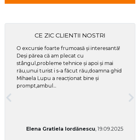
CE ZIC CLIENTII NOSTRI
O excursie foarte frumoasă și interesantă!
Cel ma
Deși părea că am plecat cu
respec
stângul,probleme tehnice și apoi și mai
rău,unui turist i s-a făcut rău,doamna ghid
Mihaela Lupu a reacționat bine și
prompt,ambul...
Elena Gratiela Iordănescu
, 19.09.2025