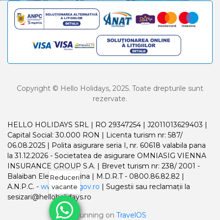
Copyright © Hello Holidays, 2025. Toate drepturile sunt
rezervate.
HELLO HOLIDAYS SRL | RO 29347254 | J2011013629403 |
Capital Social: 30.000 RON | Licenta turism nr: 587/
06.08.2025 | Polita asigurare seria I, nr. 60618 valabila pana
la 31.12.2026 - Societatea de asigurare OMNIASIG VIENNA
INSURANCE GROUP S.A. | Brevet turism nr: 238/ 2001 -
Balaiban Elena Madalina | M.D.R.T - 0800.86.82.82 |
Reduceri
A.N.P.C. -
www.anpc.gov.ro
| Sugestii sau reclamații la
vacante
sesizari@helloholidays.ro
Running on
TravelOS