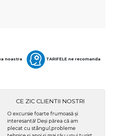
ea noastra
TARIFELE ne recomanda
CE ZIC CLIENTII NOSTRI
O excursie foarte frumoasă și
Cel mai bun ghid
interesantă! Deși părea că am
respectul
plecat cu stângul,probleme
tehnice și apoi și mai rău,unui turist