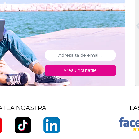
Vreau noutatile
TATEA NOASTRA
LA