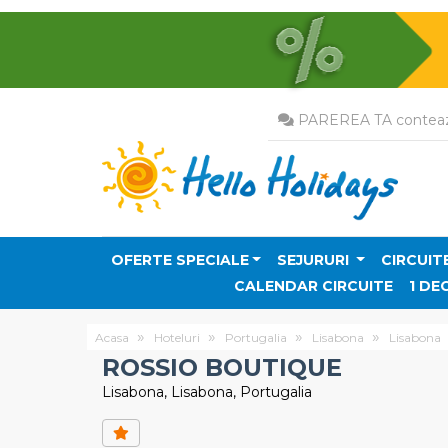
PAREREA TA conteaz
OFERTE SPECIALE
SEJURURI
CIRCUIT
CALENDAR CIRCUITE
1 DE
Acasa
Hoteluri
Portugalia
Lisabona
Lisabona
ROSSIO BOUTIQUE
Lisabona, Lisabona, Portugalia