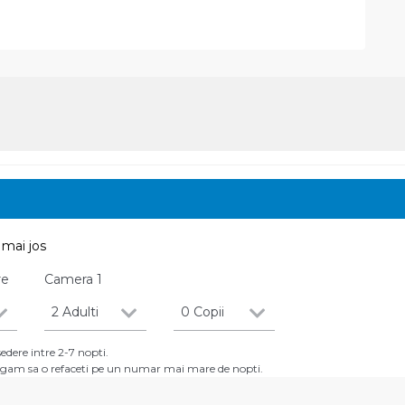
mai jos
re
Camera
1
2 Adulti
0 Copii
dere intre 2-7 nopti.
 rugam sa o refaceti pe un numar mai mare de nopti.