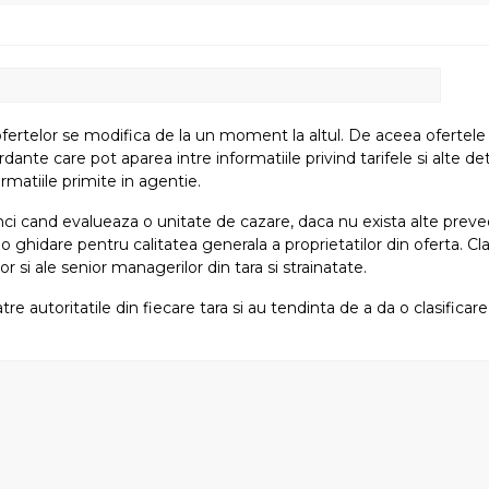
fertelor se modifica de la un moment la altul. De aceea ofertele su
e care pot aparea intre informatiile privind tarifele si alte detali
rmatiile primite in agentie.
atunci cand evalueaza o unitate de cazare, daca nu exista alte preved
i o ghidare pentru calitatea generala a proprietatilor din oferta. Cla
or si ale senior managerilor din tara si strainatate.
tre autoritatile din fiecare tara si au tendinta de a da o clasifica