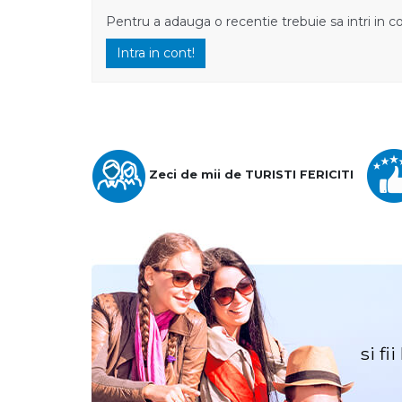
Pentru a adauga o recentie trebuie sa intri in c
Intra in cont!
Zeci de mii de TURISTI FERICITI
si fi