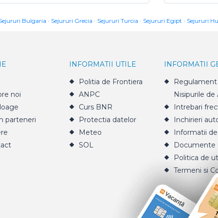
Sejururi Bulgaria
Sejururi Grecia
Sejururi Turcia
Sejururi Egipt
Sejururi H
IE
INFORMATII UTILE
INFORMATII 
Politia de Frontiera
Regulament 
re noi
ANPC
Nisipurile de
loage
Curs BNR
Intrebari fre
n parteneri
Protectia datelor
Inchirieri aut
ere
Meteo
Informatii de
act
SOL
Documente u
Politica de ut
Termeni si Co