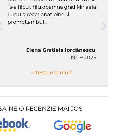
i s-a făcut rău,doamna ghid Mihaela
Lupu a reacționat bine și
prompt,ambul...
Elena Gratiela Iordănescu
,
19.09.2025
Don Co
Citeste mai mult
Citeste
SA-NE O RECENZIE MAI JOS