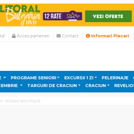
a!
Acces parteneri
Contact
Informari Plecari
E
PROGRAME SENIORI
EXCURSII 1 ZI
PELERINAJE
CEMBRIE
TARGURI DE CRACIUN
CRACIUN
REVELIO
ROSSIO BOUTIQUE