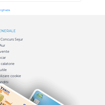
urghada
GENERALE
Concurs Sejur
 Aur
cvente
ocar
 calatorie
tile
ilizare cookie
nditii