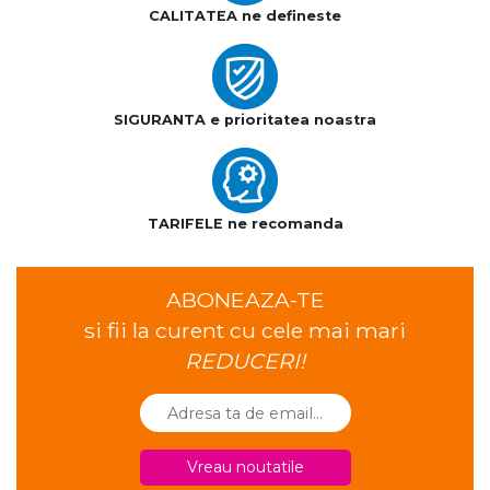
CALITATEA ne defineste
SIGURANTA e prioritatea noastra
TARIFELE ne recomanda
ABONEAZA-TE
si fii la curent cu cele mai mari
REDUCERI!
Vreau noutatile