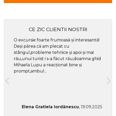
CE ZIC CLIENTII NOSTRI
O excursie foarte frumoasă și interesantă!
Cel ma
Deși părea că am plecat cu
respec
stângul,probleme tehnice și apoi și mai
rău,unui turist i s-a făcut rău,doamna ghid
Mihaela Lupu a reacționat bine și
prompt,ambul...
Elena Gratiela Iordănescu
, 19.09.2025