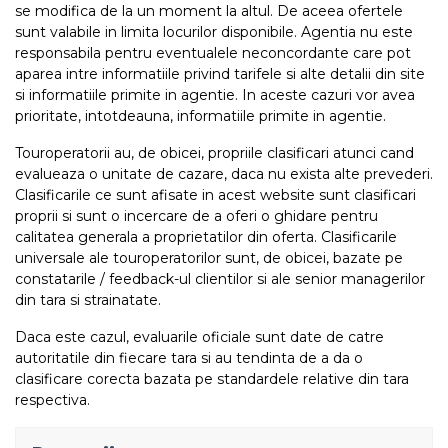
se modifica de la un moment la altul. De aceea ofertele
sunt valabile in limita locurilor disponibile. Agentia nu este
responsabila pentru eventualele neconcordante care pot
aparea intre informatiile privind tarifele si alte detalii din site
si informatiile primite in agentie. In aceste cazuri vor avea
prioritate, intotdeauna, informatiile primite in agentie.
Touroperatorii au, de obicei, propriile clasificari atunci cand
evalueaza o unitate de cazare, daca nu exista alte prevederi.
Clasificarile ce sunt afisate in acest website sunt clasificari
proprii si sunt o incercare de a oferi o ghidare pentru
calitatea generala a proprietatilor din oferta. Clasificarile
universale ale touroperatorilor sunt, de obicei, bazate pe
constatarile / feedback-ul clientilor si ale senior managerilor
din tara si strainatate.
Daca este cazul, evaluarile oficiale sunt date de catre
autoritatile din fiecare tara si au tendinta de a da o
clasificare corecta bazata pe standardele relative din tara
respectiva.