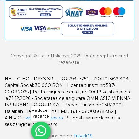
Copyright © Hello Holidays, 2025. Toate drepturile sunt
rezervate.
HELLO HOLIDAYS SRL | RO 29347254 | J2011013629403 |
Capital Social: 30.000 RON | Licenta turism nr: 587/
06.08.2025 | Polita asigurare seria I, nr. 60618 valabila pana
la 31.12.2026 - Societatea de asigurare OMNIASIG VIENNA
INSURANCE GROUP S.A. | Brevet turism nr: 238/ 2001 -
Reduceri
Balaiban Elena Madalina | M.D.R.T - 0800.86.82.82 |
vacante
A.N.P.C. -
www.anpc.gov.ro
| Sugestii sau reclamații la
sesizari@helloholidays.ro
Running on
TravelOS