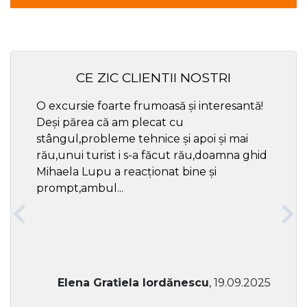
CE ZIC CLIENTII NOSTRI
O excursie foarte frumoasă și interesantă!
Cel ma
Deși părea că am plecat cu
respec
stângul,probleme tehnice și apoi și mai
rău,unui turist i s-a făcut rău,doamna ghid
Mihaela Lupu a reacționat bine și
prompt,ambul...
Elena Gratiela Iordănescu
, 19.09.2025