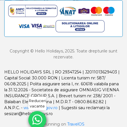
Copyright © Hello Holidays, 2025. Toate drepturile sunt
rezervate.
HELLO HOLIDAYS SRL | RO 29347254 | J2011013629403 |
Capital Social: 30.000 RON | Licenta turism nr: 587/
06.08.2025 | Polita asigurare seria I, nr. 60618 valabila pana
la 31.12.2026 - Societatea de asigurare OMNIASIG VIENNA
INSURANCE GROUP S.A. | Brevet turism nr: 238/ 2001 -
Reduceri
Balaiban Elena Madalina | M.D.R.T - 0800.86.82.82 |
vacante
A.N.P.C. -
www.anpc.gov.ro
| Sugestii sau reclamații la
sesizari@helloholidays.ro
Running on
TravelOS