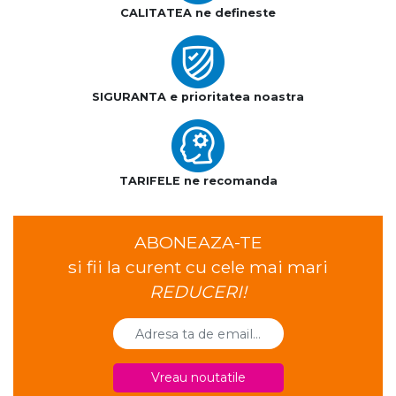
CALITATEA ne defineste
SIGURANTA e prioritatea noastra
TARIFELE ne recomanda
ABONEAZA-TE
si fii la curent cu cele mai mari
REDUCERI!
Vreau noutatile