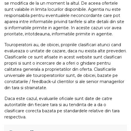
se modifica de la un moment la altul. De aceea ofertele
sunt valabile in limita locurilor disponibile. Agentia nu este
responsabila pentru eventualele neconcordante care pot
aparea intre informatiile privind tarifele si alte detalii din site
si informatiile primite in agentie. In aceste cazuri vor avea
prioritate, intotdeauna, informatiile primite in agentie.
Touroperatorii au, de obicei, propriile clasificari atunci cand
evalueaza o unitate de cazare, daca nu exista alte prevederi.
Clasificarile ce sunt afisate in acest website sunt clasificari
proprii si sunt o incercare de a oferi o ghidare pentru
calitatea generala a proprietatilor din oferta. Clasificarile
universale ale touroperatorilor sunt, de obicei, bazate pe
constatarile / feedback-ul clientilor si ale senior managerilor
din tara si strainatate.
Daca este cazul, evaluarile oficiale sunt date de catre
autoritatile din fiecare tara si au tendinta de a da o
clasificare corecta bazata pe standardele relative din tara
respectiva.