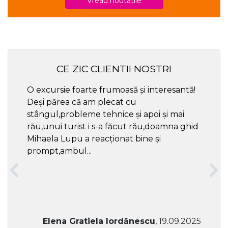
Vreau noutatile
CE ZIC CLIENTII NOSTRI
O excursie foarte frumoasă și interesantă!
Cel ma
Deși părea că am plecat cu
respec
stângul,probleme tehnice și apoi și mai
rău,unui turist i s-a făcut rău,doamna ghid
Mihaela Lupu a reacționat bine și
prompt,ambul...
Elena Gratiela Iordănescu
, 19.09.2025