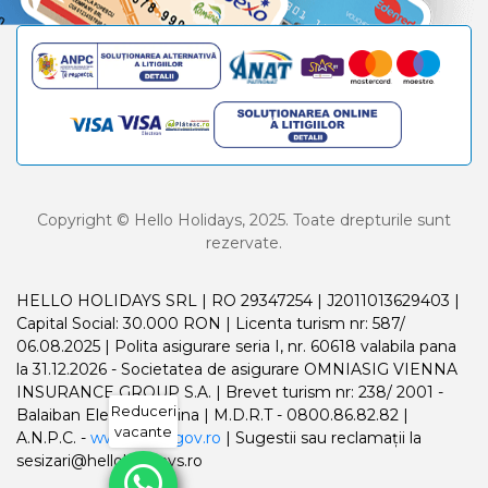
Copyright © Hello Holidays, 2025. Toate drepturile sunt
rezervate.
HELLO HOLIDAYS SRL | RO 29347254 | J2011013629403 |
Capital Social: 30.000 RON | Licenta turism nr: 587/
06.08.2025 | Polita asigurare seria I, nr. 60618 valabila pana
la 31.12.2026 - Societatea de asigurare OMNIASIG VIENNA
INSURANCE GROUP S.A. | Brevet turism nr: 238/ 2001 -
Reduceri
Balaiban Elena Madalina | M.D.R.T - 0800.86.82.82 |
vacante
A.N.P.C. -
www.anpc.gov.ro
| Sugestii sau reclamații la
sesizari@helloholidays.ro