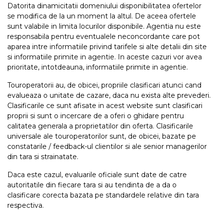
Datorita dinamicitatii domeniului disponibilitatea ofertelor
se modifica de la un moment la altul. De aceea ofertele
sunt valabile in limita locurilor disponibile. Agentia nu este
responsabila pentru eventualele neconcordante care pot
aparea intre informatiile privind tarifele si alte detalii din site
si informatiile primite in agentie. In aceste cazuri vor avea
prioritate, intotdeauna, informatiile primite in agentie.
Touroperatorii au, de obicei, propriile clasificari atunci cand
evalueaza o unitate de cazare, daca nu exista alte prevederi.
Clasificarile ce sunt afisate in acest website sunt clasificari
proprii si sunt o incercare de a oferi o ghidare pentru
calitatea generala a proprietatilor din oferta. Clasificarile
universale ale touroperatorilor sunt, de obicei, bazate pe
constatarile / feedback-ul clientilor si ale senior managerilor
din tara si strainatate.
Daca este cazul, evaluarile oficiale sunt date de catre
autoritatile din fiecare tara si au tendinta de a da o
clasificare corecta bazata pe standardele relative din tara
respectiva.