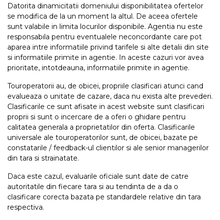
Datorita dinamicitatii domeniului disponibilitatea ofertelor
se modifica de la un moment la altul. De aceea ofertele
sunt valabile in limita locurilor disponibile. Agentia nu este
responsabila pentru eventualele neconcordante care pot
aparea intre informatiile privind tarifele si alte detalii din site
si informatiile primite in agentie. In aceste cazuri vor avea
prioritate, intotdeauna, informatiile primite in agentie.
Touroperatorii au, de obicei, propriile clasificari atunci cand
evalueaza o unitate de cazare, daca nu exista alte prevederi.
Clasificarile ce sunt afisate in acest website sunt clasificari
proprii si sunt o incercare de a oferi o ghidare pentru
calitatea generala a proprietatilor din oferta. Clasificarile
universale ale touroperatorilor sunt, de obicei, bazate pe
constatarile / feedback-ul clientilor si ale senior managerilor
din tara si strainatate.
Daca este cazul, evaluarile oficiale sunt date de catre
autoritatile din fiecare tara si au tendinta de a da o
clasificare corecta bazata pe standardele relative din tara
respectiva.