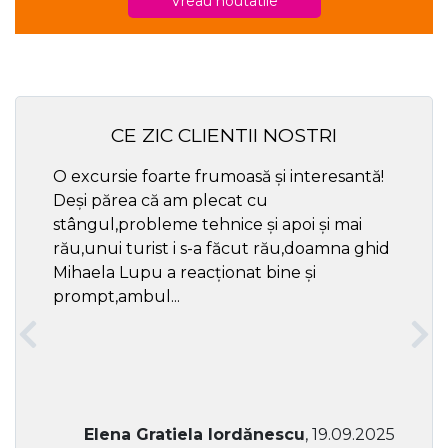
Vreau noutatile
CE ZIC CLIENTII NOSTRI
O excursie foarte frumoasă și interesantă!
Cel ma
Deși părea că am plecat cu
respec
stângul,probleme tehnice și apoi și mai
rău,unui turist i s-a făcut rău,doamna ghid
Mihaela Lupu a reacționat bine și
prompt,ambul...
Elena Gratiela Iordănescu
, 19.09.2025