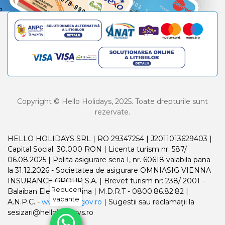
Copyright © Hello Holidays, 2025. Toate drepturile sunt
rezervate.
HELLO HOLIDAYS SRL | RO 29347254 | J2011013629403 |
Capital Social: 30.000 RON | Licenta turism nr: 587/
06.08.2025 | Polita asigurare seria I, nr. 60618 valabila pana
la 31.12.2026 - Societatea de asigurare OMNIASIG VIENNA
INSURANCE GROUP S.A. | Brevet turism nr: 238/ 2001 -
Reduceri
Balaiban Elena Madalina | M.D.R.T - 0800.86.82.82 |
vacante
A.N.P.C. -
www.anpc.gov.ro
| Sugestii sau reclamații la
sesizari@helloholidays.ro