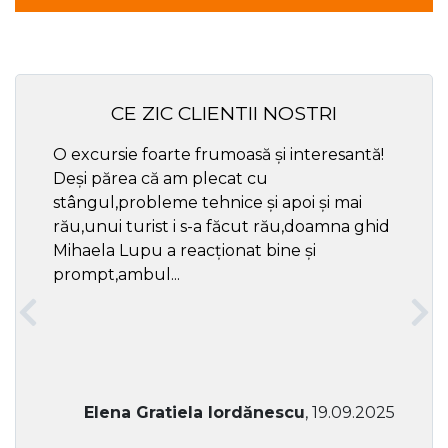
CE ZIC CLIENTII NOSTRI
O excursie foarte frumoasă și interesantă!
Cel ma
Deși părea că am plecat cu
respec
stângul,probleme tehnice și apoi și mai
rău,unui turist i s-a făcut rău,doamna ghid
Mihaela Lupu a reacționat bine și
prompt,ambul...
Elena Gratiela Iordănescu
, 19.09.2025