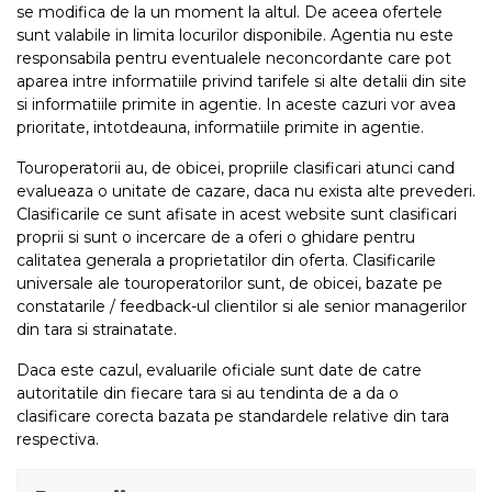
se modifica de la un moment la altul. De aceea ofertele
sunt valabile in limita locurilor disponibile. Agentia nu este
responsabila pentru eventualele neconcordante care pot
aparea intre informatiile privind tarifele si alte detalii din site
si informatiile primite in agentie. In aceste cazuri vor avea
prioritate, intotdeauna, informatiile primite in agentie.
Touroperatorii au, de obicei, propriile clasificari atunci cand
evalueaza o unitate de cazare, daca nu exista alte prevederi.
Clasificarile ce sunt afisate in acest website sunt clasificari
proprii si sunt o incercare de a oferi o ghidare pentru
calitatea generala a proprietatilor din oferta. Clasificarile
universale ale touroperatorilor sunt, de obicei, bazate pe
constatarile / feedback-ul clientilor si ale senior managerilor
din tara si strainatate.
Daca este cazul, evaluarile oficiale sunt date de catre
autoritatile din fiecare tara si au tendinta de a da o
clasificare corecta bazata pe standardele relative din tara
respectiva.