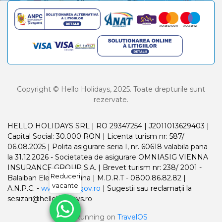
Copyright © Hello Holidays, 2025. Toate drepturile sunt
rezervate.
HELLO HOLIDAYS SRL | RO 29347254 | J2011013629403 |
Capital Social: 30.000 RON | Licenta turism nr: 587/
06.08.2025 | Polita asigurare seria I, nr. 60618 valabila pana
la 31.12.2026 - Societatea de asigurare OMNIASIG VIENNA
INSURANCE GROUP S.A. | Brevet turism nr: 238/ 2001 -
Reduceri
Balaiban Elena Madalina | M.D.R.T - 0800.86.82.82 |
vacante
A.N.P.C. -
www.anpc.gov.ro
| Sugestii sau reclamații la
sesizari@helloholidays.ro
Running on
TravelOS