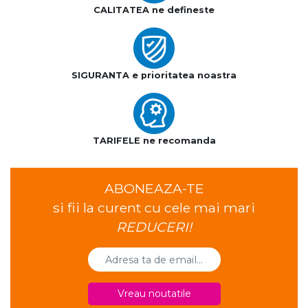
CALITATEA ne defineste
SIGURANTA e prioritatea noastra
TARIFELE ne recomanda
ABONEAZA-TE
si fii la curent cu cele mai mari
REDUCERI!
Vreau noutatile