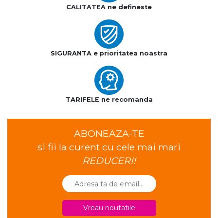
CALITATEA ne defineste
SIGURANTA e prioritatea noastra
TARIFELE ne recomanda
ABONEAZA-TE
si fii la curent cu cele mai mari
REDUCERI!
Vreau noutatile