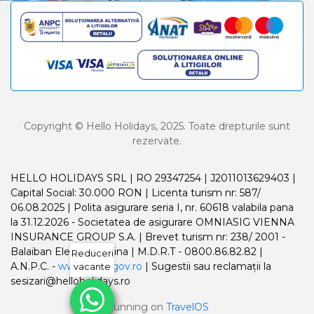
Copyright © Hello Holidays, 2025. Toate drepturile sunt
rezervate.
HELLO HOLIDAYS SRL | RO 29347254 | J2011013629403 |
Capital Social: 30.000 RON | Licenta turism nr: 587/
06.08.2025 | Polita asigurare seria I, nr. 60618 valabila pana
la 31.12.2026 - Societatea de asigurare OMNIASIG VIENNA
INSURANCE GROUP S.A. | Brevet turism nr: 238/ 2001 -
Balaiban Elena Madalina | M.D.R.T - 0800.86.82.82 |
Reduceri
A.N.P.C. -
www.anpc.gov.ro
| Sugestii sau reclamații la
vacante
sesizari@helloholidays.ro
Running on
TravelOS