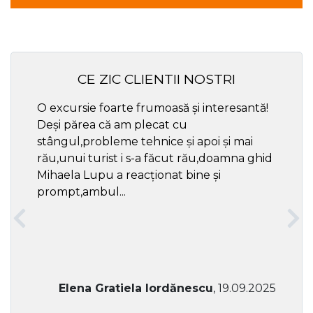
CE ZIC CLIENTII NOSTRI
O excursie foarte frumoasă și interesantă!
Cel ma
Deși părea că am plecat cu
respec
stângul,probleme tehnice și apoi și mai
rău,unui turist i s-a făcut rău,doamna ghid
Mihaela Lupu a reacționat bine și
prompt,ambul...
Elena Gratiela Iordănescu
, 19.09.2025