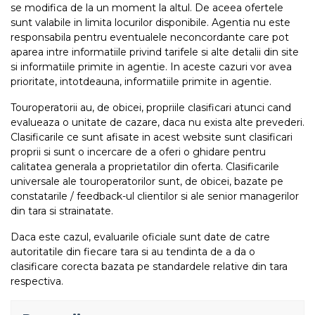
se modifica de la un moment la altul. De aceea ofertele
sunt valabile in limita locurilor disponibile. Agentia nu este
responsabila pentru eventualele neconcordante care pot
aparea intre informatiile privind tarifele si alte detalii din site
si informatiile primite in agentie. In aceste cazuri vor avea
prioritate, intotdeauna, informatiile primite in agentie.
Touroperatorii au, de obicei, propriile clasificari atunci cand
evalueaza o unitate de cazare, daca nu exista alte prevederi.
Clasificarile ce sunt afisate in acest website sunt clasificari
proprii si sunt o incercare de a oferi o ghidare pentru
calitatea generala a proprietatilor din oferta. Clasificarile
universale ale touroperatorilor sunt, de obicei, bazate pe
constatarile / feedback-ul clientilor si ale senior managerilor
din tara si strainatate.
Daca este cazul, evaluarile oficiale sunt date de catre
autoritatile din fiecare tara si au tendinta de a da o
clasificare corecta bazata pe standardele relative din tara
respectiva.