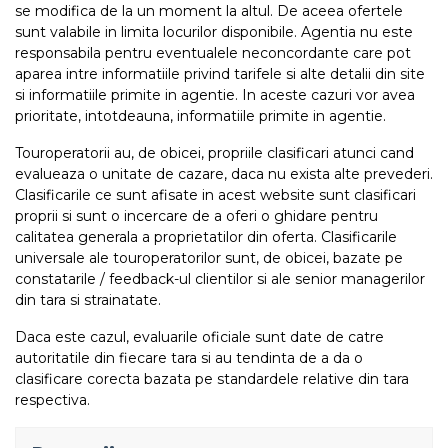
se modifica de la un moment la altul. De aceea ofertele
sunt valabile in limita locurilor disponibile. Agentia nu este
responsabila pentru eventualele neconcordante care pot
aparea intre informatiile privind tarifele si alte detalii din site
si informatiile primite in agentie. In aceste cazuri vor avea
prioritate, intotdeauna, informatiile primite in agentie.
Touroperatorii au, de obicei, propriile clasificari atunci cand
evalueaza o unitate de cazare, daca nu exista alte prevederi.
Clasificarile ce sunt afisate in acest website sunt clasificari
proprii si sunt o incercare de a oferi o ghidare pentru
calitatea generala a proprietatilor din oferta. Clasificarile
universale ale touroperatorilor sunt, de obicei, bazate pe
constatarile / feedback-ul clientilor si ale senior managerilor
din tara si strainatate.
Daca este cazul, evaluarile oficiale sunt date de catre
autoritatile din fiecare tara si au tendinta de a da o
clasificare corecta bazata pe standardele relative din tara
respectiva.