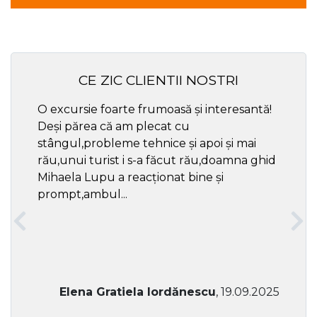
CE ZIC CLIENTII NOSTRI
O excursie foarte frumoasă și interesantă!
Cel ma
Deși părea că am plecat cu
respec
stângul,probleme tehnice și apoi și mai
rău,unui turist i s-a făcut rău,doamna ghid
Mihaela Lupu a reacționat bine și
prompt,ambul...
Elena Gratiela Iordănescu
, 19.09.2025