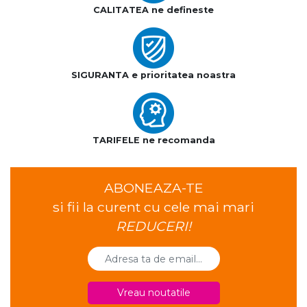
CALITATEA ne defineste
SIGURANTA e prioritatea noastra
TARIFELE ne recomanda
ABONEAZA-TE
si fii la curent cu cele mai mari
REDUCERI!
Vreau noutatile