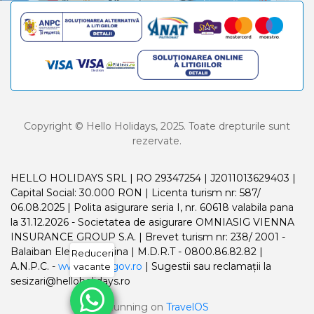
Copyright © Hello Holidays, 2025. Toate drepturile sunt
rezervate.
HELLO HOLIDAYS SRL | RO 29347254 | J2011013629403 |
Capital Social: 30.000 RON | Licenta turism nr: 587/
06.08.2025 | Polita asigurare seria I, nr. 60618 valabila pana
la 31.12.2026 - Societatea de asigurare OMNIASIG VIENNA
INSURANCE GROUP S.A. | Brevet turism nr: 238/ 2001 -
Balaiban Elena Madalina | M.D.R.T - 0800.86.82.82 |
Reduceri
A.N.P.C. -
www.anpc.gov.ro
| Sugestii sau reclamații la
vacante
sesizari@helloholidays.ro
Running on
TravelOS