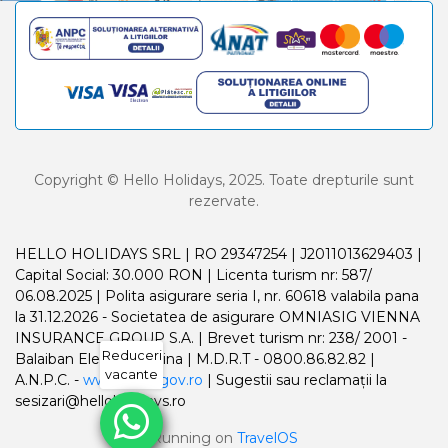
Copyright © Hello Holidays, 2025. Toate drepturile sunt
rezervate.
HELLO HOLIDAYS SRL | RO 29347254 | J2011013629403 |
Capital Social: 30.000 RON | Licenta turism nr: 587/
06.08.2025 | Polita asigurare seria I, nr. 60618 valabila pana
la 31.12.2026 - Societatea de asigurare OMNIASIG VIENNA
INSURANCE GROUP S.A. | Brevet turism nr: 238/ 2001 -
Reduceri
Balaiban Elena Madalina | M.D.R.T - 0800.86.82.82 |
vacante
A.N.P.C. -
www.anpc.gov.ro
| Sugestii sau reclamații la
sesizari@helloholidays.ro
Running on
TravelOS