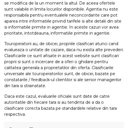
se modifica de la un moment la altul. De aceea ofertele
sunt valabile in limita locurilor disponibile. Agentia nu este
responsabila pentru eventualele neconcordante care pot
aparea intre informatiile privind tarifele si alte detalii din site
si informatiile primite in agentie. In aceste cazuri vor avea
prioritate, intotdeauna, informatiile primite in agentie.
Touroperatorii au, de obicei, propriile clasificari atunci cand
evalueaza o unitate de cazare, daca nu exista alte prevederi.
Clasificarile ce sunt afisate in acest website sunt clasificari
proprii si sunt o incercare de a oferi o ghidare pentru
calitatea generala a proprietatilor din oferta. Clasificarile
universale ale touroperatorilor sunt, de obicei, bazate pe
constatarile / feedback-ul clientilor si ale senior managerilor
din tara si strainatate.
Daca este cazul, evaluarile oficiale sunt date de catre
autoritatile din fiecare tara si au tendinta de a da o
clasificare corecta bazata pe standardele relative din tara
respectiva.