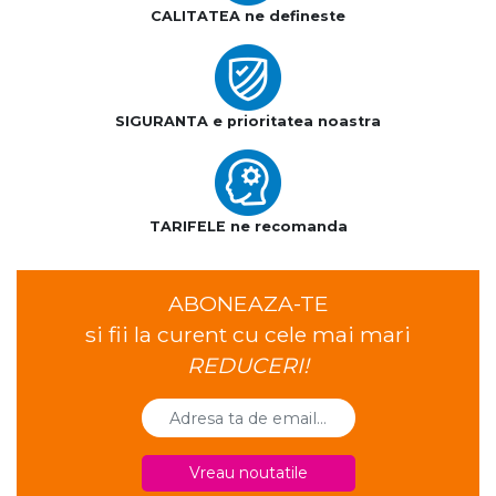
CALITATEA ne defineste
SIGURANTA e prioritatea noastra
TARIFELE ne recomanda
ABONEAZA-TE
si fii la curent cu cele mai mari
REDUCERI!
Vreau noutatile