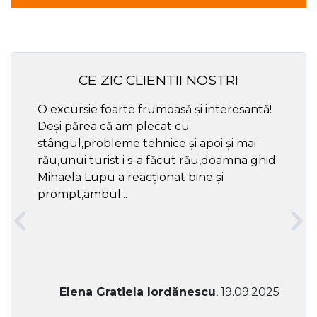
CE ZIC CLIENTII NOSTRI
O excursie foarte frumoasă și interesantă!
Cel ma
Deși părea că am plecat cu
respec
stângul,probleme tehnice și apoi și mai
rău,unui turist i s-a făcut rău,doamna ghid
Mihaela Lupu a reacționat bine și
prompt,ambul...
Elena Gratiela Iordănescu
, 19.09.2025