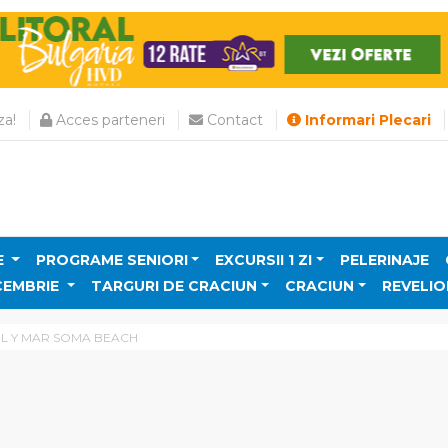
a!
Acces parteneri
Contact
Informari Plecari
E
PROGRAME SENIORI
EXCURSII 1 ZI
PELERINAJE
CEMBRIE
TARGURI DE CRACIUN
CRACIUN
REVELIO
L Y MAR SOMA BEACH