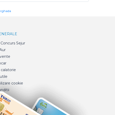
urghada
GENERALE
Concurs Sejur
 Aur
cvente
ocar
 calatorie
tile
ilizare cookie
nditii