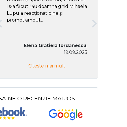
i s-a făcut rău,doamna ghid Mihaela
Lupu a reacționat bine și
prompt,ambul...
Elena Gratiela Iordănescu
,
19.09.2025
Don Co
Citeste mai mult
Citeste
SA-NE O RECENZIE MAI JOS