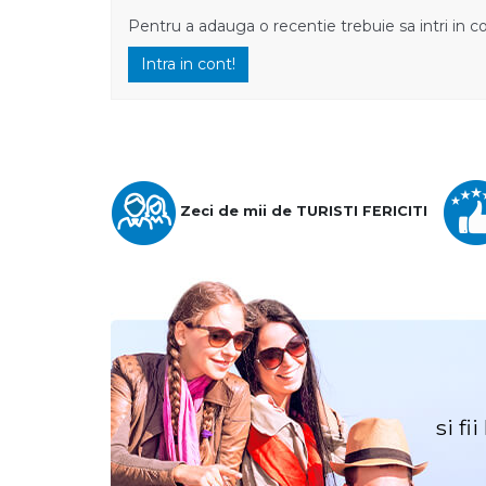
Pentru a adauga o recentie trebuie sa intri in c
Intra in cont!
Zeci de mii de TURISTI FERICITI
si fi