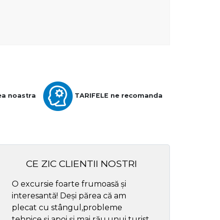
ea noastra
TARIFELE ne recomanda
CE ZIC CLIENTII NOSTRI
O excursie foarte frumoasă și
Cel mai bun ghid
interesantă! Deși părea că am
respectul
plecat cu stângul,probleme
tehnice și apoi și mai rău,unui turist