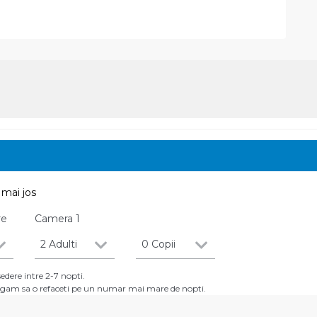
mai jos
re
Camera
1
2 Adulti
0 Copii
dere intre 2-7 nopti.
 rugam sa o refaceti pe un numar mai mare de nopti.