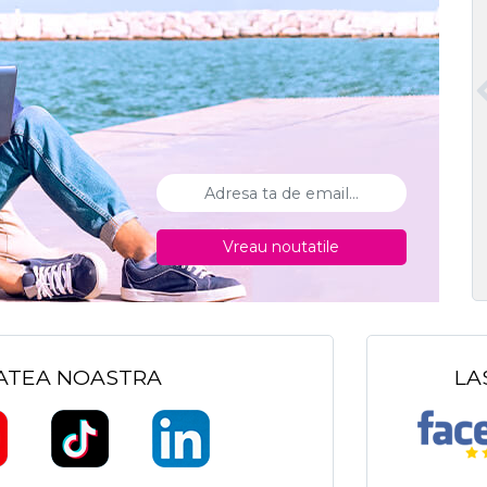
Vreau noutatile
TATEA NOASTRA
LA