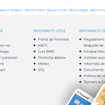
Sejururi Bulgaria
Sejururi Grecia
Sejururi Turcia
Sejururi Egipt
Sejururi H
IE
INFORMATII UTILE
INFORMATII 
Politia de Frontiera
Regulament 
re noi
ANPC
Nisipurile de
loage
Curs BNR
Intrebari fre
n parteneri
Protectia datelor
Inchirieri aut
ere
Meteo
Informatii de
act
SOL
Documente u
Politica de ut
Termeni si Co