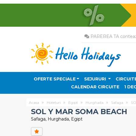
PAREREA TA conteaz
OFERTE SPECIALE
SEJURURI
CIRCUIT
CALENDAR CIRCUITE
1 DE
Acasa
Hoteluri
Egipt
Hurghada
Safaga
SO
SOL Y MAR SOMA BEACH
Safaga, Hurghada, Egipt