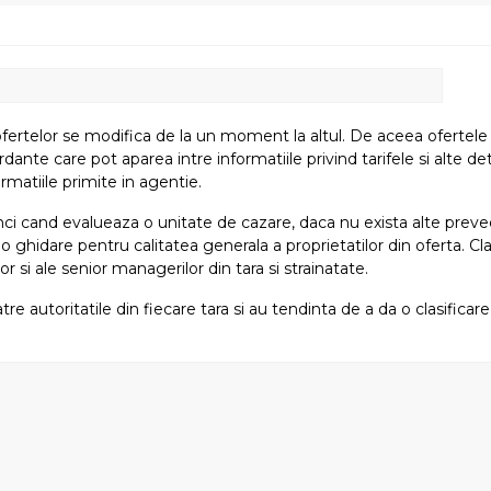
fertelor se modifica de la un moment la altul. De aceea ofertele su
e care pot aparea intre informatiile privind tarifele si alte detali
rmatiile primite in agentie.
atunci cand evalueaza o unitate de cazare, daca nu exista alte preved
i o ghidare pentru calitatea generala a proprietatilor din oferta. Cla
or si ale senior managerilor din tara si strainatate.
tre autoritatile din fiecare tara si au tendinta de a da o clasifica