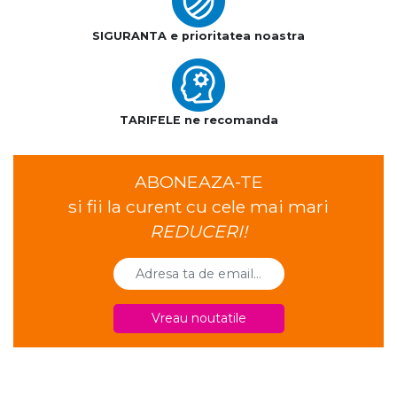
SIGURANTA e prioritatea noastra
TARIFELE ne recomanda
ABONEAZA-TE
si fii la curent cu cele mai mari
REDUCERI!
Vreau noutatile