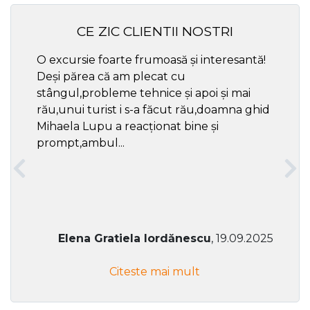
CE ZIC CLIENTII NOSTRI
O excursie foarte frumoasă și interesantă!
Cel ma
Deși părea că am plecat cu
respec
stângul,probleme tehnice și apoi și mai
rău,unui turist i s-a făcut rău,doamna ghid
Mihaela Lupu a reacționat bine și
prompt,ambul...
Elena Gratiela Iordănescu
, 19.09.2025
Citeste mai mult