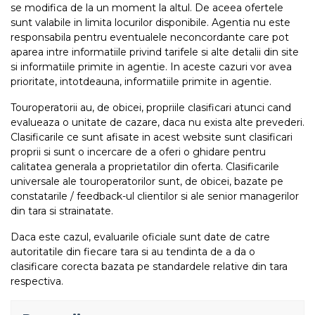
se modifica de la un moment la altul. De aceea ofertele
sunt valabile in limita locurilor disponibile. Agentia nu este
responsabila pentru eventualele neconcordante care pot
aparea intre informatiile privind tarifele si alte detalii din site
si informatiile primite in agentie. In aceste cazuri vor avea
prioritate, intotdeauna, informatiile primite in agentie.
Touroperatorii au, de obicei, propriile clasificari atunci cand
evalueaza o unitate de cazare, daca nu exista alte prevederi.
Clasificarile ce sunt afisate in acest website sunt clasificari
proprii si sunt o incercare de a oferi o ghidare pentru
calitatea generala a proprietatilor din oferta. Clasificarile
universale ale touroperatorilor sunt, de obicei, bazate pe
constatarile / feedback-ul clientilor si ale senior managerilor
din tara si strainatate.
Daca este cazul, evaluarile oficiale sunt date de catre
autoritatile din fiecare tara si au tendinta de a da o
clasificare corecta bazata pe standardele relative din tara
respectiva.