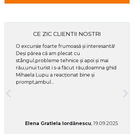
CE ZIC CLIENTII NOSTRI
O excursie foarte frumoasă și interesantă!
Cel ma
Deși părea că am plecat cu
respec
stângul,probleme tehnice și apoi și mai
rău,unui turist i s-a făcut rău,doamna ghid
Mihaela Lupu a reacționat bine și
prompt,ambul...
Elena Gratiela Iordănescu
, 19.09.2025