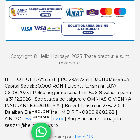
Copyright © Hello Holidays, 2025. Toate drepturile sunt
rezervate.
HELLO HOLIDAYS SRL | RO 29347254 | J2011013629403 |
Capital Social: 30.000 RON | Licenta turism nr: 587/
06.08.2025 | Polita asigurare seria I, nr. 60618 valabila pana
la 31.12.2026 - Societatea de asigurare OMNIASIG VIENNA
INSURANCE GROUP S.A. | Brevet turism nr: 238/ 2001 -
Reduceri
Balaiban Elena Madalina | M.D.R.T - 0800.86.82.82 |
vacante
A.N.P.C. -
www.anpc.gov.ro
| Sugestii sau reclamații la
sesizari@helloholidays.ro
Running on
TravelOS