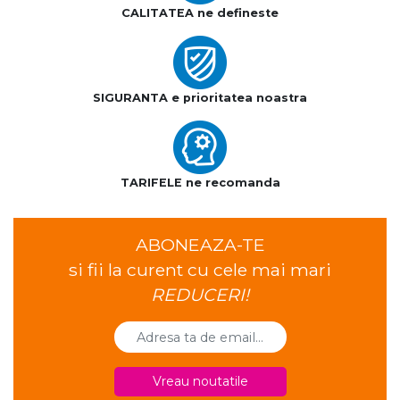
CALITATEA ne defineste
SIGURANTA e prioritatea noastra
TARIFELE ne recomanda
ABONEAZA-TE
si fii la curent cu cele mai mari
REDUCERI!
Vreau noutatile