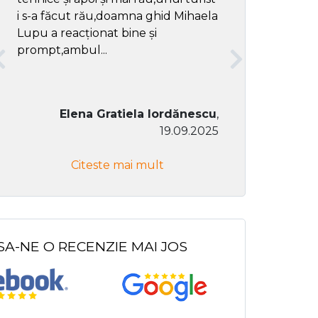
i s-a făcut rău,doamna ghid Mihaela
Lupu a reacționat bine și
prompt,ambul...
Elena Gratiela Iordănescu
,
19.09.2025
Don Co
Citeste mai mult
Citeste
SA-NE O RECENZIE MAI JOS