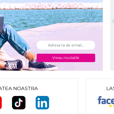
Vreau noutatile
TATEA NOASTRA
LA