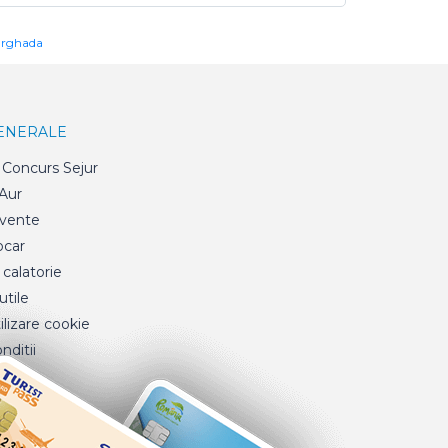
urghada
GENERALE
Concurs Sejur
 Aur
cvente
ocar
 calatorie
tile
ilizare cookie
nditii