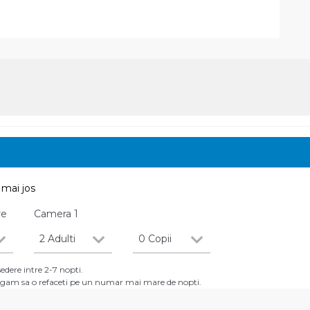
mai jos
re
Camera
1
2 Adulti
0 Copii
dere intre 2-7 nopti.
 rugam sa o refaceti pe un numar mai mare de nopti.