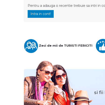
Pentru a adauga o recentie trebuie sa intri in c
Intra in cont!
Zeci de mii de TURISTI FERICITI
si fi