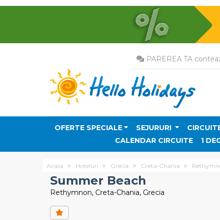
PAREREA TA conteaz
OFERTE SPECIALE
SEJURURI
CIRCUIT
CALENDAR CIRCUITE
1 DE
Acasa
Hoteluri
Grecia
Creta-Chania
Rethymn
Summer Beach
Rethymnon, Creta-Chania, Grecia