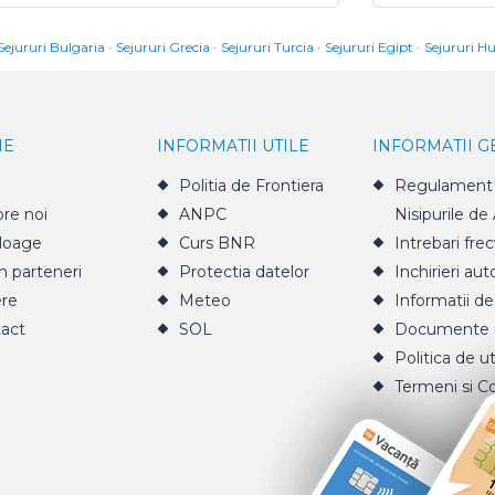
Sejururi Bulgaria
Sejururi Grecia
Sejururi Turcia
Sejururi Egipt
Sejururi H
IE
INFORMATII UTILE
INFORMATII 
Politia de Frontiera
Regulament 
re noi
ANPC
Nisipurile de
loage
Curs BNR
Intrebari fre
n parteneri
Protectia datelor
Inchirieri aut
ere
Meteo
Informatii de
act
SOL
Documente u
Politica de ut
Termeni si Co