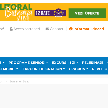
a!
Acces parteneri
Contact
Informari Plecari
E
PROGRAME SENIORI
EXCURSII 1 ZI
PELERINAJE
CEMBRIE
TARGURI DE CRACIUN
CRACIUN
REVELIO
on
Summer Beach