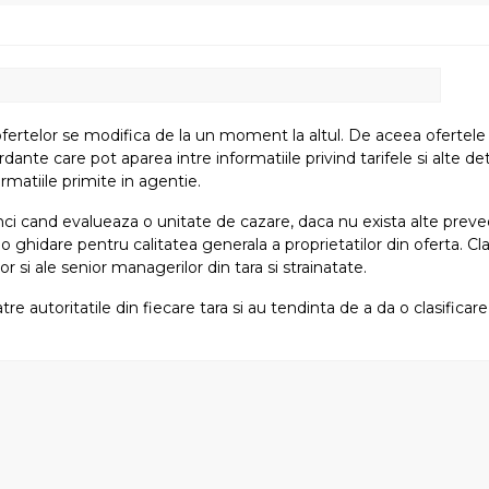
fertelor se modifica de la un moment la altul. De aceea ofertele su
e care pot aparea intre informatiile privind tarifele si alte detali
rmatiile primite in agentie.
atunci cand evalueaza o unitate de cazare, daca nu exista alte preved
i o ghidare pentru calitatea generala a proprietatilor din oferta. Cla
or si ale senior managerilor din tara si strainatate.
tre autoritatile din fiecare tara si au tendinta de a da o clasifica