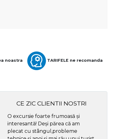
ea noastra
TARIFELE ne recomanda
CE ZIC CLIENTII NOSTRI
O excursie foarte frumoasă și
Cel mai bun ghid
interesantă! Deși părea că am
respectul
plecat cu stângul,probleme
tehnice și apoi și mai rău,unui turist