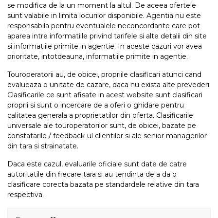
se modifica de la un moment la altul. De aceea ofertele
sunt valabile in limita locurilor disponibile. Agentia nu este
responsabila pentru eventualele neconcordante care pot
aparea intre informatiile privind tarifele si alte detalii din site
si informatiile primite in agentie. In aceste cazuri vor avea
prioritate, intotdeauna, informatiile primite in agentie.
Touroperatorii au, de obicei, propriile clasificari atunci cand
evalueaza o unitate de cazare, daca nu exista alte prevederi.
Clasificarile ce sunt afisate in acest website sunt clasificari
proprii si sunt o incercare de a oferi o ghidare pentru
calitatea generala a proprietatilor din oferta. Clasificarile
universale ale touroperatorilor sunt, de obicei, bazate pe
constatarile / feedback-ul clientilor si ale senior managerilor
din tara si strainatate.
Daca este cazul, evaluarile oficiale sunt date de catre
autoritatile din fiecare tara si au tendinta de a da o
clasificare corecta bazata pe standardele relative din tara
respectiva.