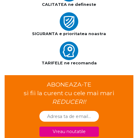
CALITATEA ne defineste
SIGURANTA e prioritatea noastra
TARIFELE ne recomanda
ABONEAZA-TE
si fii la curent cu cele mai mari
REDUCERI!
Vreau noutatile