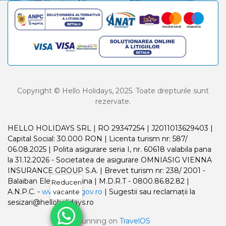
Copyright © Hello Holidays, 2025. Toate drepturile sunt
rezervate.
HELLO HOLIDAYS SRL | RO 29347254 | J2011013629403 |
Capital Social: 30.000 RON | Licenta turism nr: 587/
06.08.2025 | Polita asigurare seria I, nr. 60618 valabila pana
la 31.12.2026 - Societatea de asigurare OMNIASIG VIENNA
INSURANCE GROUP S.A. | Brevet turism nr: 238/ 2001 -
Balaiban Elena Madalina | M.D.R.T - 0800.86.82.82 |
Reduceri
A.N.P.C. -
www.anpc.gov.ro
| Sugestii sau reclamații la
vacante
sesizari@helloholidays.ro
Running on
TravelOS