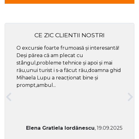
CE ZIC CLIENTII NOSTRI
O excursie foarte frumoasă și interesantă!
Cel ma
Deși părea că am plecat cu
respec
stângul,probleme tehnice și apoi și mai
rău,unui turist i s-a făcut rău,doamna ghid
Mihaela Lupu a reacționat bine și
prompt,ambul...
Elena Gratiela Iordănescu
, 19.09.2025