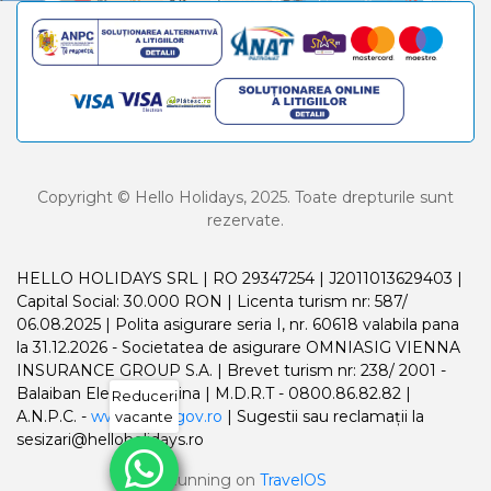
Copyright © Hello Holidays, 2025. Toate drepturile sunt
rezervate.
HELLO HOLIDAYS SRL | RO 29347254 | J2011013629403 |
Capital Social: 30.000 RON | Licenta turism nr: 587/
06.08.2025 | Polita asigurare seria I, nr. 60618 valabila pana
la 31.12.2026 - Societatea de asigurare OMNIASIG VIENNA
INSURANCE GROUP S.A. | Brevet turism nr: 238/ 2001 -
Balaiban Elena Madalina | M.D.R.T - 0800.86.82.82 |
Reduceri
A.N.P.C. -
www.anpc.gov.ro
| Sugestii sau reclamații la
vacante
sesizari@helloholidays.ro
Running on
TravelOS