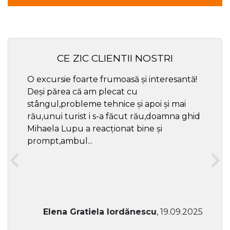
CE ZIC CLIENTII NOSTRI
O excursie foarte frumoasă și interesantă!
Cel ma
Deși părea că am plecat cu
respec
stângul,probleme tehnice și apoi și mai
rău,unui turist i s-a făcut rău,doamna ghid
Mihaela Lupu a reacționat bine și
prompt,ambul...
Elena Gratiela Iordănescu
, 19.09.2025