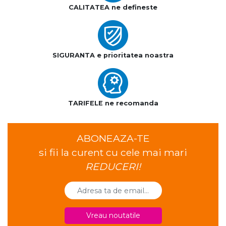
CALITATEA ne defineste
SIGURANTA e prioritatea noastra
TARIFELE ne recomanda
ABONEAZA-TE
si fii la curent cu cele mai mari
REDUCERI!
Vreau noutatile