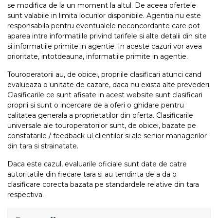
se modifica de la un moment la altul. De aceea ofertele
sunt valabile in limita locurilor disponibile. Agentia nu este
responsabila pentru eventualele neconcordante care pot
aparea intre informatiile privind tarifele si alte detalii din site
si informatiile primite in agentie. In aceste cazuri vor avea
prioritate, intotdeauna, informatiile primite in agentie.
Touroperatorii au, de obicei, propriile clasificari atunci cand
evalueaza o unitate de cazare, daca nu exista alte prevederi.
Clasificarile ce sunt afisate in acest website sunt clasificari
proprii si sunt o incercare de a oferi o ghidare pentru
calitatea generala a proprietatilor din oferta. Clasificarile
universale ale touroperatorilor sunt, de obicei, bazate pe
constatarile / feedback-ul clientilor si ale senior managerilor
din tara si strainatate.
Daca este cazul, evaluarile oficiale sunt date de catre
autoritatile din fiecare tara si au tendinta de a da o
clasificare corecta bazata pe standardele relative din tara
respectiva.