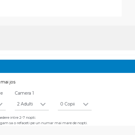
mai jos
re
Camera
1
2 Adulti
0 Copii
dere intre 2-7 nopti.
 rugam sa o refaceti pe un numar mai mare de nopti.