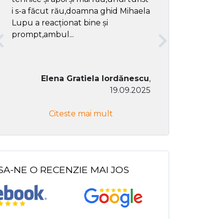
i s-a făcut rău,doamna ghid Mihaela
Lupu a reacționat bine și
prompt,ambul...
Elena Gratiela Iordănescu
,
19.09.2025
Don Co
Citeste mai mult
Citeste
SA-NE O RECENZIE MAI JOS