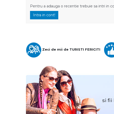
Pentru a adauga o recentie trebuie sa intri in c
Intra in cont!
Zeci de mii de TURISTI FERICITI
si fi