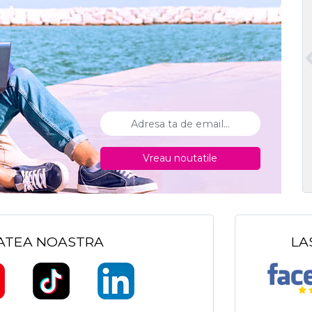
Vreau noutatile
TATEA NOASTRA
LA