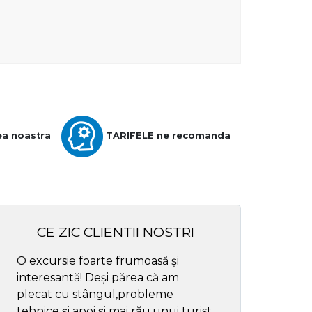
ea noastra
TARIFELE ne recomanda
CE ZIC CLIENTII NOSTRI
O excursie foarte frumoasă și
Cel mai bun ghid
interesantă! Deși părea că am
respectul
plecat cu stângul,probleme
tehnice și apoi și mai rău,unui turist