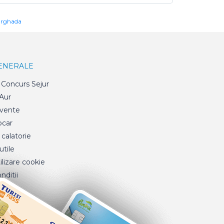
urghada
GENERALE
Concurs Sejur
 Aur
cvente
ocar
 calatorie
tile
ilizare cookie
nditii