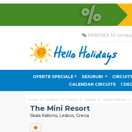
PAREREA TA conteaz
OFERTE SPECIALE
SEJURURI
CIRCUIT
CALENDAR CIRCUITE
1 DE
Acasa
Hoteluri
Grecia
Lesbos
Skala Kallonis
The Mini Resort
Skala Kallonis, Lesbos, Grecia