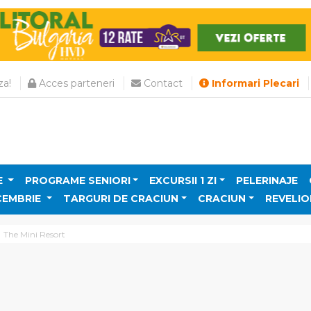
a!
Acces parteneri
Contact
Informari Plecari
E
PROGRAME SENIORI
EXCURSII 1 ZI
PELERINAJE
CEMBRIE
TARGURI DE CRACIUN
CRACIUN
REVELIO
The Mini Resort