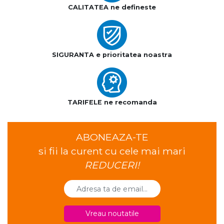
CALITATEA ne defineste
SIGURANTA e prioritatea noastra
TARIFELE ne recomanda
ABONEAZA-TE
si fii la curent cu cele mai mari
REDUCERI!
Vreau noutatile