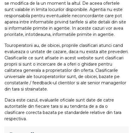
se modifica de la un moment la altul. De aceea ofertele
sunt valabile in limita locurilor disponibile. Agentia nu este
responsabila pentru eventualele neconcordante care pot
aparea intre informatiile privind tarifele si alte detalii din site
si informatiile primite in agentie. In aceste cazuri vor avea
prioritate, intotdeauna, informatiile primite in agentie.
Touroperatorii au, de obicei, propriile clasificari atunci cand
evalueaza o unitate de cazare, daca nu exista alte prevederi.
Clasificarile ce sunt afisate in acest website sunt clasificari
proprii si sunt o incercare de a oferi o ghidare pentru
calitatea generala a proprietatilor din oferta. Clasificarile
universale ale touroperatorilor sunt, de obicei, bazate pe
constatarile / feedback-ul clientilor si ale senior managerilor
din tara si strainatate.
Daca este cazul, evaluarile oficiale sunt date de catre
autoritatile din fiecare tara si au tendinta de a da o
clasificare corecta bazata pe standardele relative din tara
respectiva.