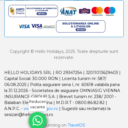
Copyright © Hello Holidays, 2025. Toate drepturile sunt
rezervate.
HELLO HOLIDAYS SRL | RO 29347254 | J2011013629403 |
Capital Social: 30.000 RON | Licenta turism nr: 587/
06.08.2025 | Polita asigurare seria I, nr. 60618 valabila pana
la 31.12.2026 - Societatea de asigurare OMNIASIG VIENNA
INSURANCE GROUP S.A. | Brevet turism nr: 238/ 2001 -
Reduceri
Balaiban Elena Madalina | M.D.R.T - 0800.86.82.82 |
vacante
A.N.P.C. -
www.anpc.gov.ro
| Sugestii sau reclamații la
sesizari@helloholidays.ro
Running on
TravelOS