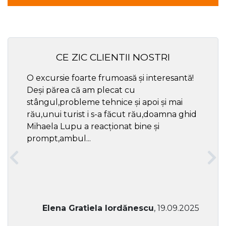
CE ZIC CLIENTII NOSTRI
O excursie foarte frumoasă și interesantă!
Cel ma
Deși părea că am plecat cu
respec
stângul,probleme tehnice și apoi și mai
rău,unui turist i s-a făcut rău,doamna ghid
Mihaela Lupu a reacționat bine și
prompt,ambul...
Elena Gratiela Iordănescu
, 19.09.2025