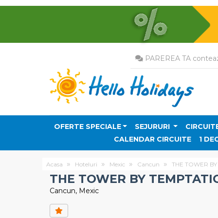
PAREREA TA conteaz
OFERTE SPECIALE
SEJURURI
CIRCUIT
CALENDAR CIRCUITE
1 DE
Acasa
Hoteluri
Mexic
Cancun
THE TOWER BY 
THE TOWER BY TEMPTATIO
Cancun, Mexic