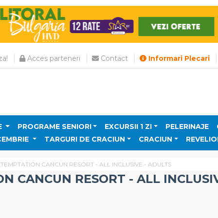
a!
Acces parteneri
Contact
Informari Plecari
E
PROGRAME SENIORI
EXCURSII 1 ZI
PELERINAJE
CEMBRIE
TARGURI DE CRACIUN
CRACIUN
REVELIO
TEMPTATION CANCUN RESORT - ALL INCLUSIVE - ADULTS
N CANCUN RESORT - ALL INCLUSIV