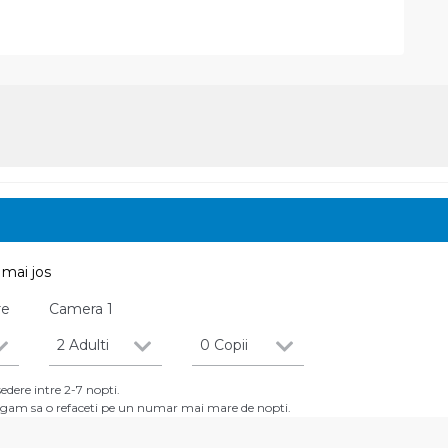
mai jos
re
Camera
1
2 Adulti
0 Copii
dere intre 2-7 nopti.
 rugam sa o refaceti pe un numar mai mare de nopti.