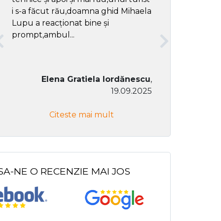
i s-a făcut rău,doamna ghid Mihaela
Lupu a reacționat bine și
prompt,ambul...
Elena Gratiela Iordănescu
,
19.09.2025
Don Co
Citeste mai mult
Citeste
SA-NE O RECENZIE MAI JOS