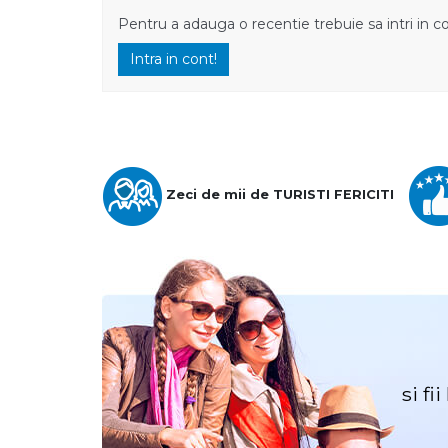
Pentru a adauga o recentie trebuie sa intri in c
Intra in cont!
Zeci de mii de TURISTI FERICITI
si fi