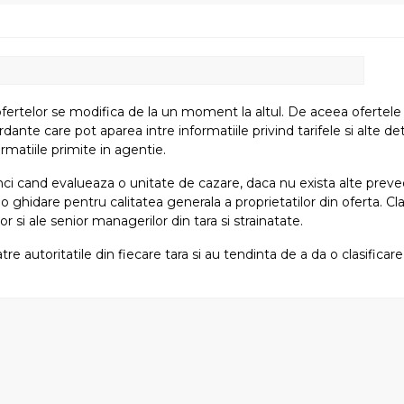
fertelor se modifica de la un moment la altul. De aceea ofertele su
e care pot aparea intre informatiile privind tarifele si alte detali
rmatiile primite in agentie.
atunci cand evalueaza o unitate de cazare, daca nu exista alte preved
i o ghidare pentru calitatea generala a proprietatilor din oferta. Cla
or si ale senior managerilor din tara si strainatate.
tre autoritatile din fiecare tara si au tendinta de a da o clasifica