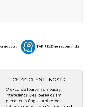
ea noastra
TARIFELE ne recomanda
CE ZIC CLIENTII NOSTRI
O excursie foarte frumoasă și
Cel mai bun ghid
interesantă! Deși părea că am
respectul
plecat cu stângul,probleme
tehnice și apoi și mai rău,unui turist