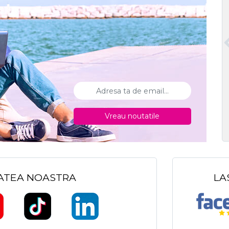
Vreau noutatile
TATEA NOASTRA
LA