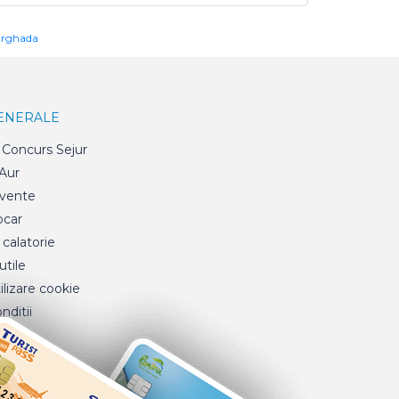
urghada
GENERALE
Concurs Sejur
 Aur
cvente
ocar
 calatorie
tile
ilizare cookie
nditii