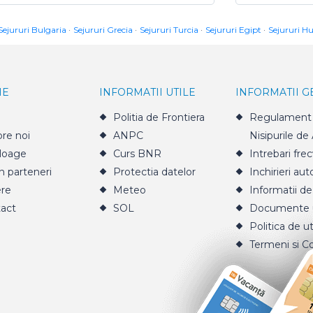
Sejururi Bulgaria
Sejururi Grecia
Sejururi Turcia
Sejururi Egipt
Sejururi H
IE
INFORMATII UTILE
INFORMATII 
Politia de Frontiera
Regulament 
re noi
ANPC
Nisipurile de
loage
Curs BNR
Intrebari fre
n parteneri
Protectia datelor
Inchirieri aut
ere
Meteo
Informatii de
act
SOL
Documente u
Politica de ut
Termeni si Co