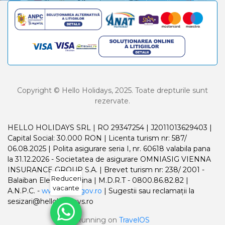
Copyright © Hello Holidays, 2025. Toate drepturile sunt
rezervate.
HELLO HOLIDAYS SRL | RO 29347254 | J2011013629403 |
Capital Social: 30.000 RON | Licenta turism nr: 587/
06.08.2025 | Polita asigurare seria I, nr. 60618 valabila pana
la 31.12.2026 - Societatea de asigurare OMNIASIG VIENNA
INSURANCE GROUP S.A. | Brevet turism nr: 238/ 2001 -
Reduceri
Balaiban Elena Madalina | M.D.R.T - 0800.86.82.82 |
vacante
A.N.P.C. -
www.anpc.gov.ro
| Sugestii sau reclamații la
sesizari@helloholidays.ro
Running on
TravelOS