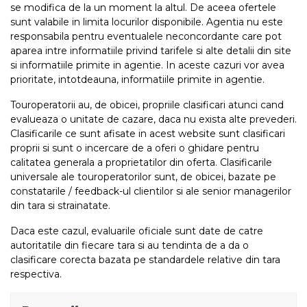
se modifica de la un moment la altul. De aceea ofertele
sunt valabile in limita locurilor disponibile. Agentia nu este
responsabila pentru eventualele neconcordante care pot
aparea intre informatiile privind tarifele si alte detalii din site
si informatiile primite in agentie. In aceste cazuri vor avea
prioritate, intotdeauna, informatiile primite in agentie.
Touroperatorii au, de obicei, propriile clasificari atunci cand
evalueaza o unitate de cazare, daca nu exista alte prevederi.
Clasificarile ce sunt afisate in acest website sunt clasificari
proprii si sunt o incercare de a oferi o ghidare pentru
calitatea generala a proprietatilor din oferta. Clasificarile
universale ale touroperatorilor sunt, de obicei, bazate pe
constatarile / feedback-ul clientilor si ale senior managerilor
din tara si strainatate.
Daca este cazul, evaluarile oficiale sunt date de catre
autoritatile din fiecare tara si au tendinta de a da o
clasificare corecta bazata pe standardele relative din tara
respectiva.