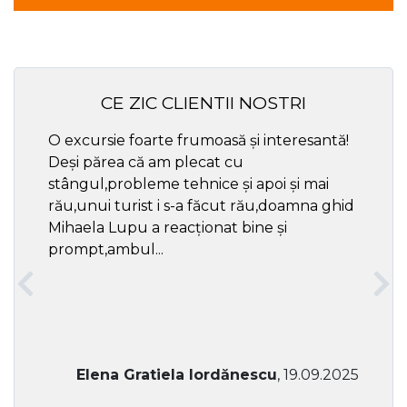
CE ZIC CLIENTII NOSTRI
O excursie foarte frumoasă și interesantă!
Cel ma
Deși părea că am plecat cu
respec
stângul,probleme tehnice și apoi și mai
rău,unui turist i s-a făcut rău,doamna ghid
Mihaela Lupu a reacționat bine și
prompt,ambul...
Elena Gratiela Iordănescu
, 19.09.2025