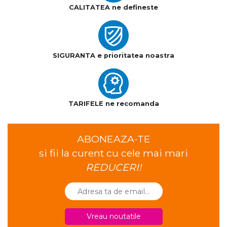
CALITATEA ne defineste
SIGURANTA e prioritatea noastra
TARIFELE ne recomanda
ABONEAZA-TE
si fii la curent cu cele mai mari
REDUCERI!
Vreau noutatile