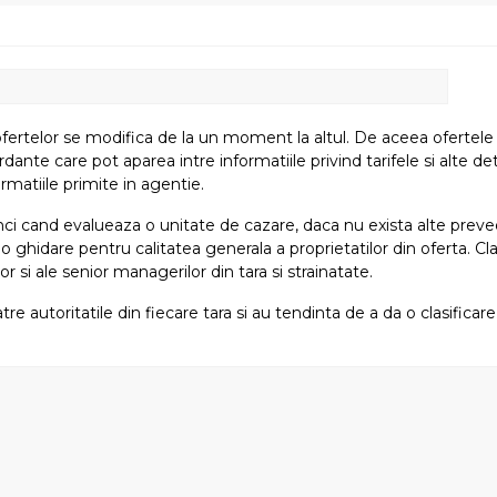
fertelor se modifica de la un moment la altul. De aceea ofertele su
e care pot aparea intre informatiile privind tarifele si alte detali
rmatiile primite in agentie.
atunci cand evalueaza o unitate de cazare, daca nu exista alte preved
i o ghidare pentru calitatea generala a proprietatilor din oferta. Cla
or si ale senior managerilor din tara si strainatate.
tre autoritatile din fiecare tara si au tendinta de a da o clasifica