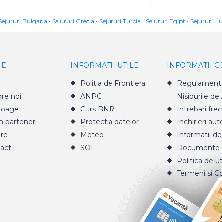
Sejururi Bulgaria
Sejururi Grecia
Sejururi Turcia
Sejururi Egipt
Sejururi H
IE
INFORMATII UTILE
INFORMATII 
Politia de Frontiera
Regulament 
re noi
ANPC
Nisipurile de
loage
Curs BNR
Intrebari fre
n parteneri
Protectia datelor
Inchirieri aut
ere
Meteo
Informatii de
act
SOL
Documente u
Politica de ut
Termeni si Co