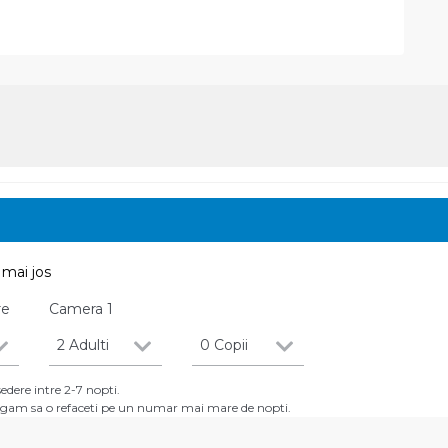
mai jos
re
Camera
1
2 Adulti
0 Copii
dere intre 2-7 nopti.
 rugam sa o refaceti pe un numar mai mare de nopti.