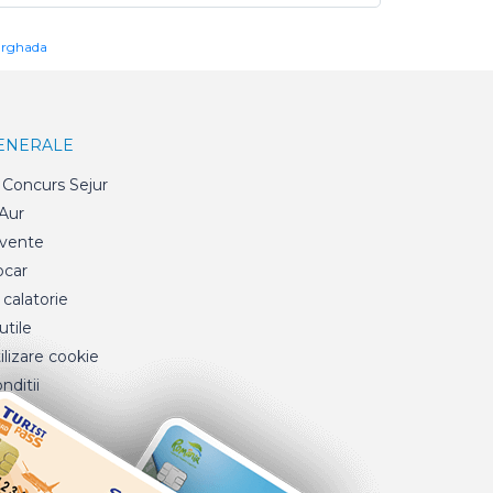
urghada
GENERALE
Concurs Sejur
 Aur
cvente
ocar
 calatorie
tile
ilizare cookie
nditii