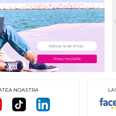
Vreau noutatile
TATEA NOASTRA
LA