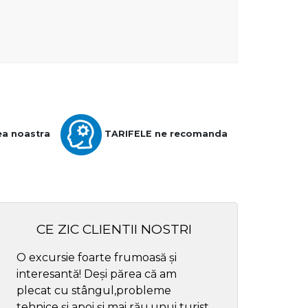
ea noastra
TARIFELE ne recomanda
CE ZIC CLIENTII NOSTRI
O excursie foarte frumoasă și
Cel mai bun ghid
interesantă! Deși părea că am
respectul
plecat cu stângul,probleme
tehnice și apoi și mai rău,unui turist