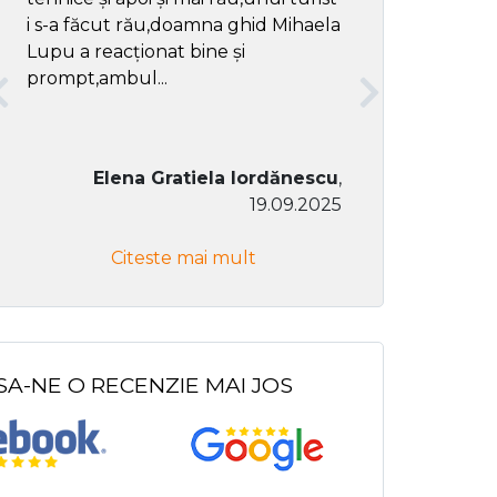
i s-a făcut rău,doamna ghid Mihaela
Lupu a reacționat bine și
prompt,ambul...
Elena Gratiela Iordănescu
,
19.09.2025
Don Co
Citeste mai mult
Citeste
SA-NE O RECENZIE MAI JOS