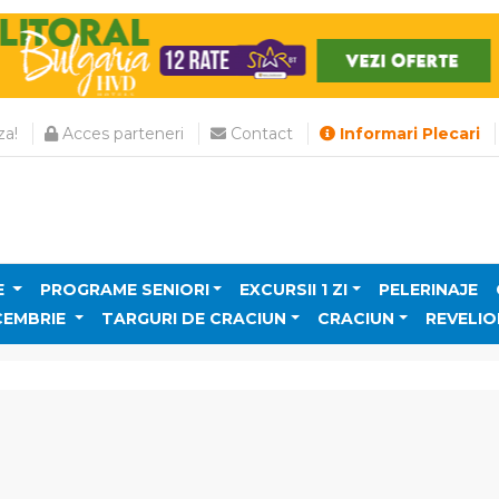
a!
Acces parteneri
Contact
Informari Plecari
E
PROGRAME SENIORI
EXCURSII 1 ZI
PELERINAJE
CEMBRIE
TARGURI DE CRACIUN
CRACIUN
REVELIO