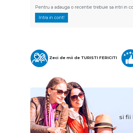
Pentru a adauga o recentie trebuie sa intri in c
Intra in cont!
Zeci de mii de TURISTI FERICITI
si fi