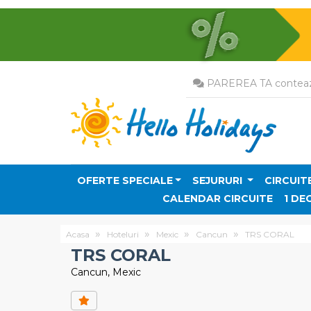
PAREREA TA conteaz
OFERTE SPECIALE
SEJURURI
CIRCUIT
CALENDAR CIRCUITE
1 DE
Acasa
Hoteluri
Mexic
Cancun
TRS CORAL
TRS CORAL
Cancun, Mexic