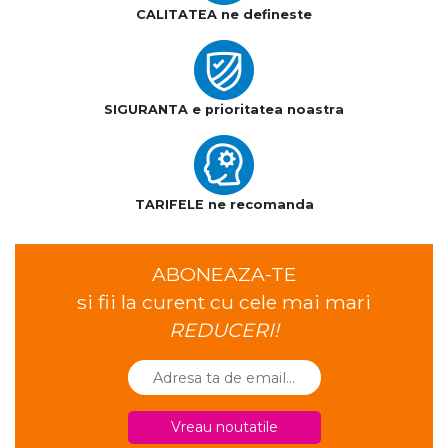
CALITATEA ne defineste
SIGURANTA e prioritatea noastra
TARIFELE ne recomanda
ABONEAZA-TE
si fii la curent cu cele mai mari
REDUCERI!
Vreau noutatile