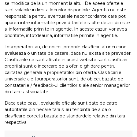
se modifica de la un moment la altul. De aceea ofertele
sunt valabile in limita locurilor disponibile. Agentia nu este
responsabila pentru eventualele neconcordante care pot
aparea intre informatiile privind tarifele si alte detalii din site
si informatiile primite in agentie. In aceste cazuri vor avea
prioritate, intotdeauna, informatiile primite in agentie.
Touroperatorii au, de obicei, propriile clasificari atunci cand
evalueaza o unitate de cazare, daca nu exista alte prevederi.
Clasificarile ce sunt afisate in acest website sunt clasificari
proprii si sunt o incercare de a oferi o ghidare pentru
calitatea generala a proprietatilor din oferta. Clasificarile
universale ale touroperatorilor sunt, de obicei, bazate pe
constatarile / feedback-ul clientilor si ale senior managerilor
din tara si strainatate.
Daca este cazul, evaluarile oficiale sunt date de catre
autoritatile din fiecare tara si au tendinta de a da o
clasificare corecta bazata pe standardele relative din tara
respectiva.