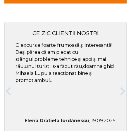
CE ZIC CLIENTII NOSTRI
O excursie foarte frumoasă și interesantă!
Cel ma
Deși părea că am plecat cu
respec
stângul,probleme tehnice și apoi și mai
rău,unui turist i s-a făcut rău,doamna ghid
Mihaela Lupu a reacționat bine și
prompt,ambul...
Elena Gratiela Iordănescu
, 19.09.2025