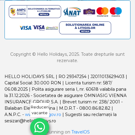
Copyright © Hello Holidays, 2025. Toate drepturile sunt
rezervate.
HELLO HOLIDAYS SRL | RO 29347254 | J2011013629403 |
Capital Social: 30.000 RON | Licenta turism nr: 587/
06.08.2025 | Polita asigurare seria I, nr. 60618 valabila pana
la 31.12.2026 - Societatea de asigurare OMNIASIG VIENNA
INSURANCE GROUP S.A. | Brevet turism nr: 238/ 2001 -
Reduceri
Balaiban Elena Madalina | M.D.R.T - 0800.86.82.82 |
vacante
A.N.P.C. -
www.anpc.gov.ro
| Sugestii sau reclamații la
sesizari@helloholidays.ro
Running on
TravelOS