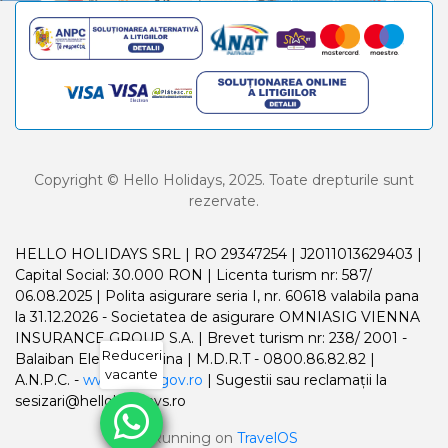
Copyright © Hello Holidays, 2025. Toate drepturile sunt
rezervate.
HELLO HOLIDAYS SRL | RO 29347254 | J2011013629403 |
Capital Social: 30.000 RON | Licenta turism nr: 587/
06.08.2025 | Polita asigurare seria I, nr. 60618 valabila pana
la 31.12.2026 - Societatea de asigurare OMNIASIG VIENNA
INSURANCE GROUP S.A. | Brevet turism nr: 238/ 2001 -
Reduceri
Balaiban Elena Madalina | M.D.R.T - 0800.86.82.82 |
vacante
A.N.P.C. -
www.anpc.gov.ro
| Sugestii sau reclamații la
sesizari@helloholidays.ro
Running on
TravelOS