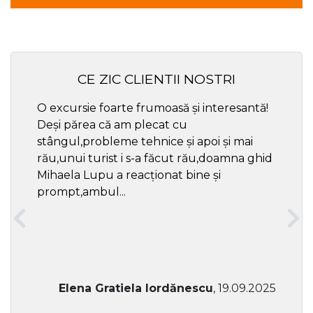
CE ZIC CLIENTII NOSTRI
O excursie foarte frumoasă și interesantă!
Cel ma
Deși părea că am plecat cu
respec
stângul,probleme tehnice și apoi și mai
rău,unui turist i s-a făcut rău,doamna ghid
Mihaela Lupu a reacționat bine și
prompt,ambul...
Elena Gratiela Iordănescu
, 19.09.2025