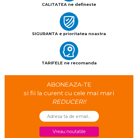
CALITATEA ne defineste
SIGURANTA e prioritatea noastra
TARIFELE ne recomanda
ABONEAZA-TE
si fii la curent cu cele mai mari
REDUCERI!
Vreau noutatile