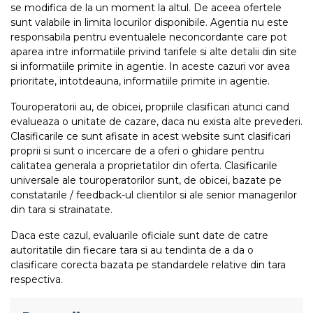
se modifica de la un moment la altul. De aceea ofertele
sunt valabile in limita locurilor disponibile. Agentia nu este
responsabila pentru eventualele neconcordante care pot
aparea intre informatiile privind tarifele si alte detalii din site
si informatiile primite in agentie. In aceste cazuri vor avea
prioritate, intotdeauna, informatiile primite in agentie.
Touroperatorii au, de obicei, propriile clasificari atunci cand
evalueaza o unitate de cazare, daca nu exista alte prevederi.
Clasificarile ce sunt afisate in acest website sunt clasificari
proprii si sunt o incercare de a oferi o ghidare pentru
calitatea generala a proprietatilor din oferta. Clasificarile
universale ale touroperatorilor sunt, de obicei, bazate pe
constatarile / feedback-ul clientilor si ale senior managerilor
din tara si strainatate.
Daca este cazul, evaluarile oficiale sunt date de catre
autoritatile din fiecare tara si au tendinta de a da o
clasificare corecta bazata pe standardele relative din tara
respectiva.