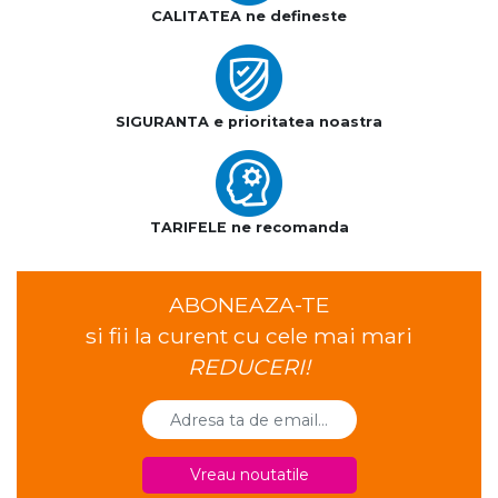
CALITATEA ne defineste
SIGURANTA e prioritatea noastra
TARIFELE ne recomanda
ABONEAZA-TE
si fii la curent cu cele mai mari
REDUCERI!
Vreau noutatile