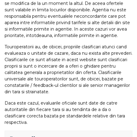
se modifica de la un moment la altul. De aceea ofertele
sunt valabile in limita locurilor disponibile. Agentia nu este
responsabila pentru eventualele neconcordante care pot
aparea intre informatiile privind tarifele si alte detalii din site
si informatiile primite in agentie. In aceste cazuri vor avea
prioritate, intotdeauna, informatiile primite in agentie.
Touroperatorii au, de obicei, propriile clasificari atunci cand
evalueaza o unitate de cazare, daca nu exista alte prevederi.
Clasificarile ce sunt afisate in acest website sunt clasificari
proprii si sunt o incercare de a oferi o ghidare pentru
calitatea generala a proprietatilor din oferta. Clasificarile
universale ale touroperatorilor sunt, de obicei, bazate pe
constatarile / feedback-ul clientilor si ale senior managerilor
din tara si strainatate.
Daca este cazul, evaluarile oficiale sunt date de catre
autoritatile din fiecare tara si au tendinta de a da o
clasificare corecta bazata pe standardele relative din tara
respectiva.