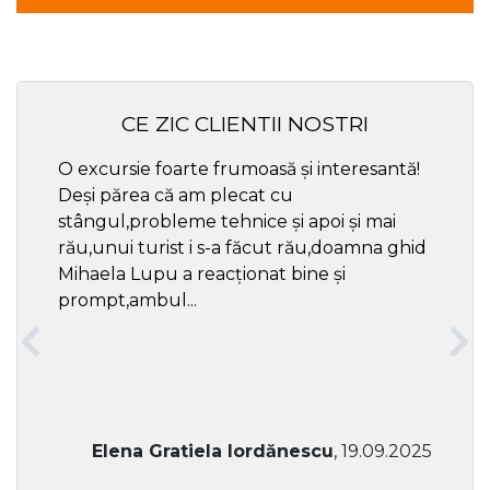
CE ZIC CLIENTII NOSTRI
O excursie foarte frumoasă și interesantă!
Cel ma
Deși părea că am plecat cu
respec
stângul,probleme tehnice și apoi și mai
rău,unui turist i s-a făcut rău,doamna ghid
Mihaela Lupu a reacționat bine și
prompt,ambul...
Elena Gratiela Iordănescu
, 19.09.2025