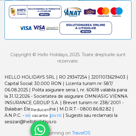
Copyright © Hello Holidays, 2025. Toate drepturile sunt
rezervate.
HELLO HOLIDAYS SRL | RO 29347254 | J2011013629403 |
Capital Social: 30.000 RON | Licenta turism nr: 587/
06.08.2025 | Polita asigurare seria I, nr. 60618 valabila pana
la 31.12.2026 - Societatea de asigurare OMNIASIG VIENNA
INSURANCE GROUP S.A. | Brevet turism nr: 238/ 2001 -
Balaiban Elena Madalina | M.D.R.T - 0800.86.82.82 |
Reduceri
A.N.P.C. -
www.anpc.gov.ro
| Sugestii sau reclamații la
vacante
sesizari@helloholidays.ro
Running on
TravelOS