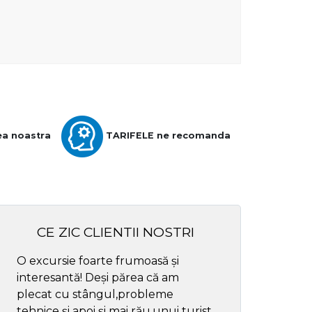
ea noastra
TARIFELE ne recomanda
CE ZIC CLIENTII NOSTRI
O excursie foarte frumoasă și
Cel mai bun ghid
interesantă! Deși părea că am
respectul
plecat cu stângul,probleme
tehnice și apoi și mai rău,unui turist