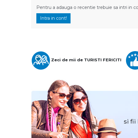
Pentru a adauga o recentie trebuie sa intri in c
Intra in cont!
Zeci de mii de TURISTI FERICITI
si fi