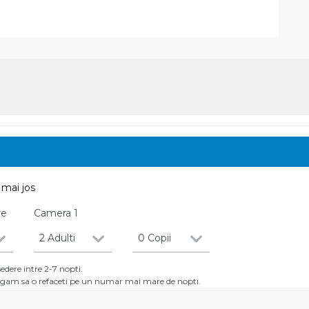
mai jos
re
Camera
1
2 Adulti
0 Copii
dere intre 2-7 nopti.
 rugam sa o refaceti pe un numar mai mare de nopti.