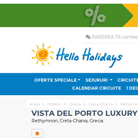
PAREREA TA conteaz
OFERTE SPECIALE
SEJURURI
CIRCUIT
CALENDAR CIRCUITE
1 DE
Acasa
Hoteluri
Grecia
Creta-Chania
Rethymn
VISTA DEL PORTO LUXURY
Rethymnon, Creta-Chania, Grecia