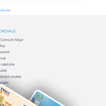
urghada
GENERALE
Concurs Sejur
 Aur
cvente
ocar
 calatorie
tile
ilizare cookie
nditii