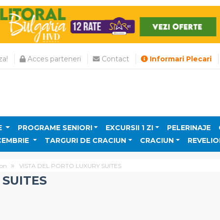
a!
Acces parteneri
Contact
Informari Plecari
E
PROGRAME SENIORI
EXCURSII 1 ZI
PELERINAJE
CEMBRIE
TARGURI DE CRACIUN
CRACIUN
REVELIO
on
VISTA DEL PORTO LUXURY SUITES
 SUITES