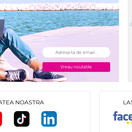
Vreau noutatile
TATEA NOASTRA
LA