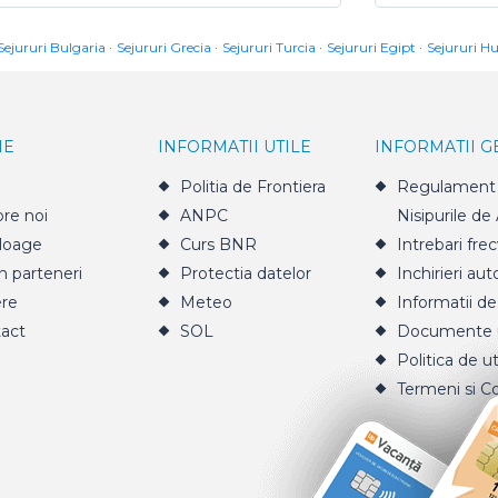
Sejururi Bulgaria
Sejururi Grecia
Sejururi Turcia
Sejururi Egipt
Sejururi H
IE
INFORMATII UTILE
INFORMATII 
Politia de Frontiera
Regulament 
re noi
ANPC
Nisipurile de
loage
Curs BNR
Intrebari fre
n parteneri
Protectia datelor
Inchirieri aut
ere
Meteo
Informatii de
act
SOL
Documente u
Politica de ut
Termeni si Co