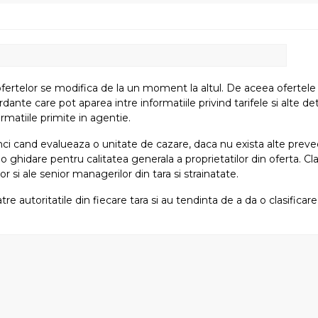
fertelor se modifica de la un moment la altul. De aceea ofertele su
e care pot aparea intre informatiile privind tarifele si alte detali
rmatiile primite in agentie.
atunci cand evalueaza o unitate de cazare, daca nu exista alte preved
i o ghidare pentru calitatea generala a proprietatilor din oferta. Cla
or si ale senior managerilor din tara si strainatate.
tre autoritatile din fiecare tara si au tendinta de a da o clasifica