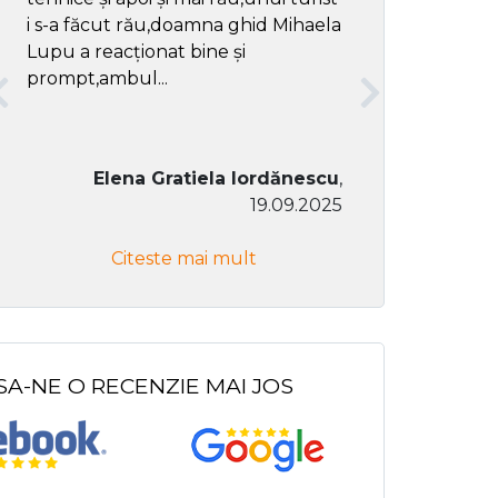
i s-a făcut rău,doamna ghid Mihaela
Lupu a reacționat bine și
prompt,ambul...
Elena Gratiela Iordănescu
,
19.09.2025
Don Co
Citeste mai mult
Citeste
SA-NE O RECENZIE MAI JOS