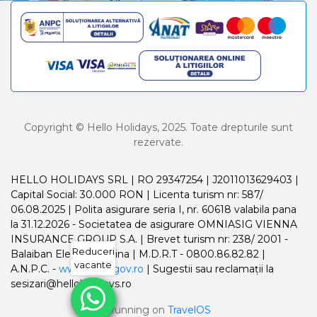
Copyright © Hello Holidays, 2025. Toate drepturile sunt
rezervate.
HELLO HOLIDAYS SRL | RO 29347254 | J2011013629403 |
Capital Social: 30.000 RON | Licenta turism nr: 587/
06.08.2025 | Polita asigurare seria I, nr. 60618 valabila pana
la 31.12.2026 - Societatea de asigurare OMNIASIG VIENNA
INSURANCE GROUP S.A. | Brevet turism nr: 238/ 2001 -
Reduceri
Balaiban Elena Madalina | M.D.R.T - 0800.86.82.82 |
vacante
A.N.P.C. -
www.anpc.gov.ro
| Sugestii sau reclamații la
sesizari@helloholidays.ro
Running on
TravelOS