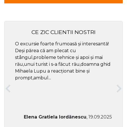
CE ZIC CLIENTII NOSTRI
O excursie foarte frumoasă și interesantă!
Cel ma
Deși părea că am plecat cu
respec
stângul,probleme tehnice și apoi și mai
rău,unui turist i s-a făcut rău,doamna ghid
Mihaela Lupu a reacționat bine și
prompt,ambul...
Elena Gratiela Iordănescu
, 19.09.2025