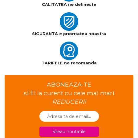
CALITATEA ne defineste
SIGURANTA e prioritatea noastra
TARIFELE ne recomanda
ABONEAZA-TE
si fii la curent cu cele mai mari
REDUCERI!
Vreau noutatile