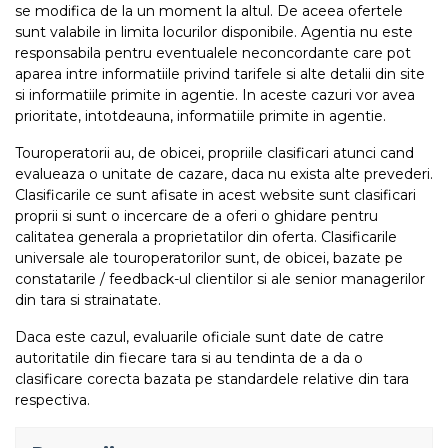
se modifica de la un moment la altul. De aceea ofertele
sunt valabile in limita locurilor disponibile. Agentia nu este
responsabila pentru eventualele neconcordante care pot
aparea intre informatiile privind tarifele si alte detalii din site
si informatiile primite in agentie. In aceste cazuri vor avea
prioritate, intotdeauna, informatiile primite in agentie.
Touroperatorii au, de obicei, propriile clasificari atunci cand
evalueaza o unitate de cazare, daca nu exista alte prevederi.
Clasificarile ce sunt afisate in acest website sunt clasificari
proprii si sunt o incercare de a oferi o ghidare pentru
calitatea generala a proprietatilor din oferta. Clasificarile
universale ale touroperatorilor sunt, de obicei, bazate pe
constatarile / feedback-ul clientilor si ale senior managerilor
din tara si strainatate.
Daca este cazul, evaluarile oficiale sunt date de catre
autoritatile din fiecare tara si au tendinta de a da o
clasificare corecta bazata pe standardele relative din tara
respectiva.