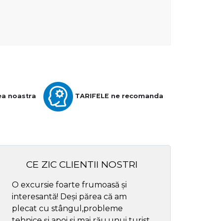
ea noastra
TARIFELE ne recomanda
CE ZIC CLIENTII NOSTRI
O excursie foarte frumoasă și
Cel mai bun ghid
interesantă! Deși părea că am
respectul
plecat cu stângul,probleme
tehnice și apoi și mai rău,unui turist