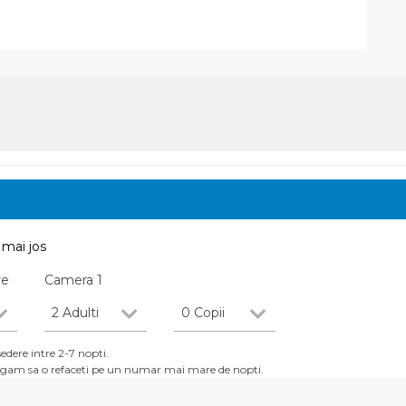
mai jos
re
Camera
1
2 Adulti
0 Copii
dere intre 2-7 nopti.
 rugam sa o refaceti pe un numar mai mare de nopti.