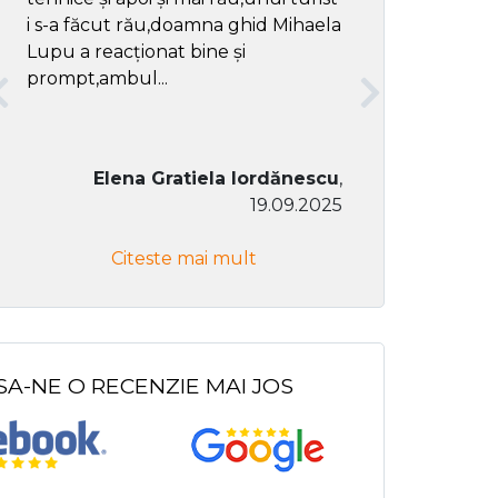
i s-a făcut rău,doamna ghid Mihaela
Lupu a reacționat bine și
prompt,ambul...
Elena Gratiela Iordănescu
,
19.09.2025
Don Co
Citeste mai mult
Citeste
SA-NE O RECENZIE MAI JOS