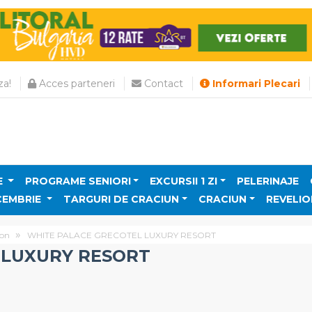
a!
Acces parteneri
Contact
Informari Plecari
E
PROGRAME SENIORI
EXCURSII 1 ZI
PELERINAJE
CEMBRIE
TARGURI DE CRACIUN
CRACIUN
REVELIO
on
WHITE PALACE GRECOTEL LUXURY RESORT
 LUXURY RESORT