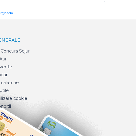
urghada
GENERALE
Concurs Sejur
 Aur
cvente
ocar
 calatorie
tile
ilizare cookie
nditii