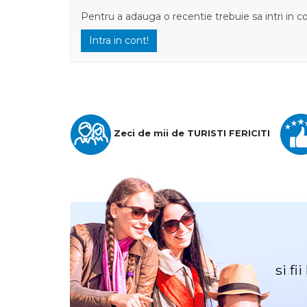
Pentru a adauga o recentie trebuie sa intri in c
Intra in cont!
Zeci de mii de TURISTI FERICITI
si fi