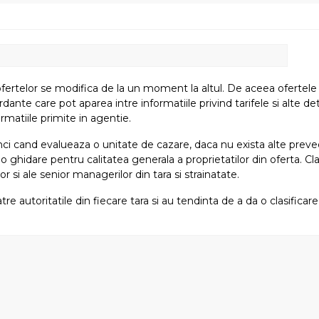
fertelor se modifica de la un moment la altul. De aceea ofertele su
e care pot aparea intre informatiile privind tarifele si alte detali
rmatiile primite in agentie.
atunci cand evalueaza o unitate de cazare, daca nu exista alte preved
i o ghidare pentru calitatea generala a proprietatilor din oferta. Cla
or si ale senior managerilor din tara si strainatate.
tre autoritatile din fiecare tara si au tendinta de a da o clasifica