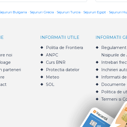
Sejururi Bulgaria
Sejururi Grecia
Sejururi Turcia
Sejururi Egipt
Sejururi H
IE
INFORMATII UTILE
INFORMATII 
Politia de Frontiera
Regulament 
re noi
ANPC
Nisipurile de
loage
Curs BNR
Intrebari fre
n parteneri
Protectia datelor
Inchirieri aut
ere
Meteo
Informatii de
act
SOL
Documente u
Politica de ut
Termeni si Co