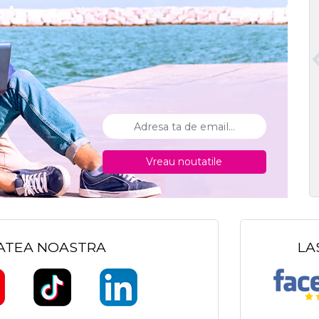
Vreau noutatile
TATEA NOASTRA
LA