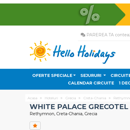
PAREREA TA conteaz
OFERTE SPECIALE
SEJURURI
CIRCUIT
CALENDAR CIRCUITE
1 DE
Acasa
Hoteluri
Grecia
Creta-Chania
Rethymn
WHITE PALACE GRECOTEL
Rethymnon, Creta-Chania, Grecia