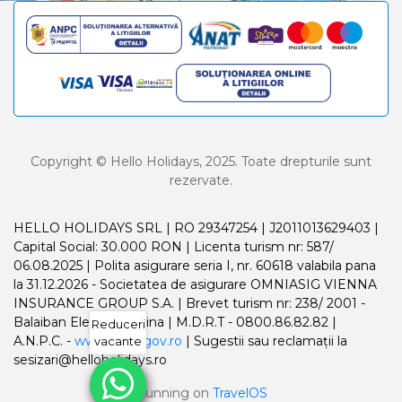
Copyright © Hello Holidays, 2025. Toate drepturile sunt
rezervate.
HELLO HOLIDAYS SRL | RO 29347254 | J2011013629403 |
Capital Social: 30.000 RON | Licenta turism nr: 587/
06.08.2025 | Polita asigurare seria I, nr. 60618 valabila pana
la 31.12.2026 - Societatea de asigurare OMNIASIG VIENNA
INSURANCE GROUP S.A. | Brevet turism nr: 238/ 2001 -
Balaiban Elena Madalina | M.D.R.T - 0800.86.82.82 |
Reduceri
A.N.P.C. -
www.anpc.gov.ro
| Sugestii sau reclamații la
vacante
sesizari@helloholidays.ro
Running on
TravelOS