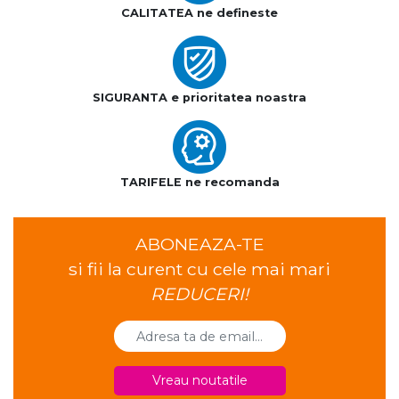
CALITATEA ne defineste
SIGURANTA e prioritatea noastra
TARIFELE ne recomanda
ABONEAZA-TE
si fii la curent cu cele mai mari
REDUCERI!
Vreau noutatile