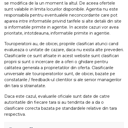
se modifica de la un moment la altul. De aceea ofertele
sunt valabile in limita locurilor disponibile. Agentia nu este
responsabila pentru eventualele neconcordante care pot
aparea intre informatiile privind tarifele si alte detalii din site
si informatiile primite in agentie. In aceste cazuri vor avea
prioritate, intotdeauna, informatiile primite in agentie.
Touroperatorii au, de obicei, propriile clasificari atunci cand
evalueaza o unitate de cazare, daca nu exista alte prevederi.
Clasificarile ce sunt afisate in acest website sunt clasificari
proprii si sunt o incercare de a oferi o ghidare pentru
calitatea generala a proprietatilor din oferta. Clasificarile
universale ale touroperatorilor sunt, de obicei, bazate pe
constatarile / feedback-ul clientilor si ale senior managerilor
din tara si strainatate.
Daca este cazul, evaluarile oficiale sunt date de catre
autoritatile din fiecare tara si au tendinta de a da o
clasificare corecta bazata pe standardele relative din tara
respectiva.