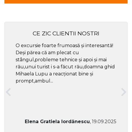
CE ZIC CLIENTII NOSTRI
O excursie foarte frumoasă și interesantă!
Cel ma
Deși părea că am plecat cu
respec
stângul,probleme tehnice și apoi și mai
rău,unui turist i s-a făcut rău,doamna ghid
Mihaela Lupu a reacționat bine și
prompt,ambul...
Elena Gratiela Iordănescu
, 19.09.2025