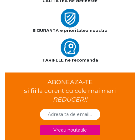
CALITATEA ne defineste
SIGURANTA e prioritatea noastra
TARIFELE ne recomanda
ABONEAZA-TE
si fii la curent cu cele mai mari
REDUCERI!
Vreau noutatile