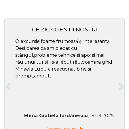
CE ZIC CLIENTII NOSTRI
O excursie foarte frumoasă și interesantă!
Cel ma
Deși părea că am plecat cu
respec
stângul,probleme tehnice și apoi și mai
rău,unui turist i s-a făcut rău,doamna ghid
Mihaela Lupu a reacționat bine și
prompt,ambul...
Elena Gratiela Iordănescu
, 19.09.2025