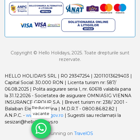
Copyright © Hello Holidays, 2025. Toate drepturile sunt
rezervate.
HELLO HOLIDAYS SRL | RO 29347254 | J2011013629403 |
Capital Social: 30.000 RON | Licenta turism nr: 587/
06.08.2025 | Polita asigurare seria I, nr. 60618 valabila pana
la 31.12.2026 - Societatea de asigurare OMNIASIG VIENNA
INSURANCE GROUP S.A. | Brevet turism nr: 238/ 2001 -
Reduceri
Balaiban Elena Madalina | M.D.R.T - 0800.86.82.82 |
vacante
A.N.P.C. -
www.anpc.gov.ro
| Sugestii sau reclamații la
sesizari@helloholidays.ro
Running on
TravelOS