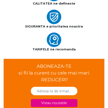
CALITATEA ne defineste
SIGURANTA e prioritatea noastra
TARIFELE ne recomanda
ABONEAZA-TE
si fii la curent cu cele mai mari
REDUCERI!
Vreau noutatile