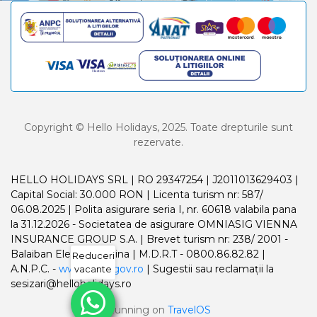
Copyright © Hello Holidays, 2025. Toate drepturile sunt
rezervate.
HELLO HOLIDAYS SRL | RO 29347254 | J2011013629403 |
Capital Social: 30.000 RON | Licenta turism nr: 587/
06.08.2025 | Polita asigurare seria I, nr. 60618 valabila pana
la 31.12.2026 - Societatea de asigurare OMNIASIG VIENNA
INSURANCE GROUP S.A. | Brevet turism nr: 238/ 2001 -
Balaiban Elena Madalina | M.D.R.T - 0800.86.82.82 |
Reduceri
A.N.P.C. -
www.anpc.gov.ro
| Sugestii sau reclamații la
vacante
sesizari@helloholidays.ro
Running on
TravelOS