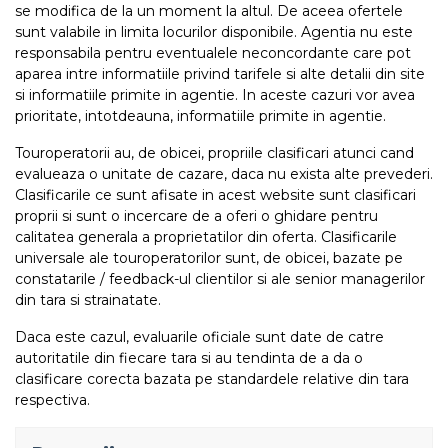
se modifica de la un moment la altul. De aceea ofertele
sunt valabile in limita locurilor disponibile. Agentia nu este
responsabila pentru eventualele neconcordante care pot
aparea intre informatiile privind tarifele si alte detalii din site
si informatiile primite in agentie. In aceste cazuri vor avea
prioritate, intotdeauna, informatiile primite in agentie.
Touroperatorii au, de obicei, propriile clasificari atunci cand
evalueaza o unitate de cazare, daca nu exista alte prevederi.
Clasificarile ce sunt afisate in acest website sunt clasificari
proprii si sunt o incercare de a oferi o ghidare pentru
calitatea generala a proprietatilor din oferta. Clasificarile
universale ale touroperatorilor sunt, de obicei, bazate pe
constatarile / feedback-ul clientilor si ale senior managerilor
din tara si strainatate.
Daca este cazul, evaluarile oficiale sunt date de catre
autoritatile din fiecare tara si au tendinta de a da o
clasificare corecta bazata pe standardele relative din tara
respectiva.