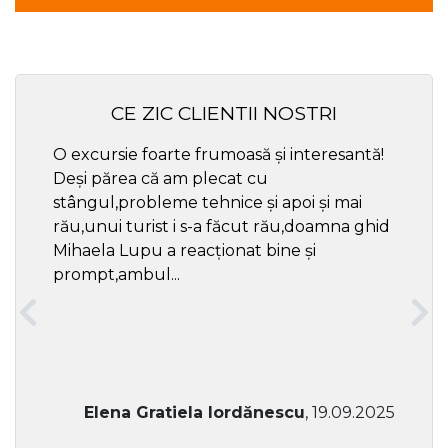
CE ZIC CLIENTII NOSTRI
O excursie foarte frumoasă și interesantă!
Cel ma
Deși părea că am plecat cu
respec
stângul,probleme tehnice și apoi și mai
rău,unui turist i s-a făcut rău,doamna ghid
Mihaela Lupu a reacționat bine și
prompt,ambul...
Elena Gratiela Iordănescu
, 19.09.2025