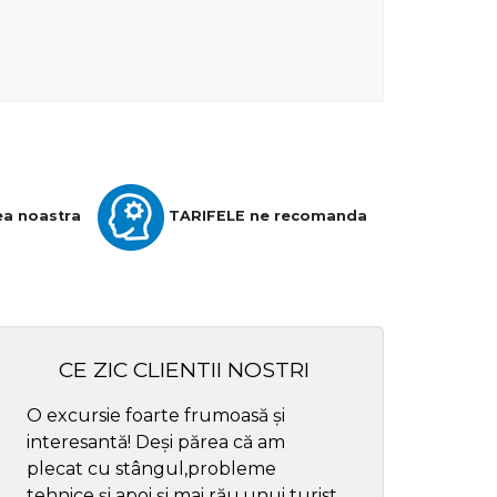
ea noastra
TARIFELE ne recomanda
CE ZIC CLIENTII NOSTRI
O excursie foarte frumoasă și
Cel mai bun ghid
interesantă! Deși părea că am
respectul
plecat cu stângul,probleme
tehnice și apoi și mai rău,unui turist