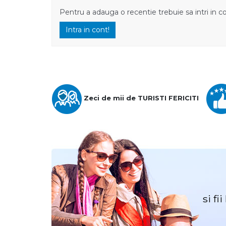
Pentru a adauga o recentie trebuie sa intri in c
Intra in cont!
Zeci de mii de TURISTI FERICITI
si fi