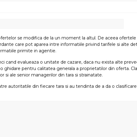
fertelor se modifica de la un moment la altul. De aceea ofertele su
e care pot aparea intre informatiile privind tarifele si alte detali
rmatiile primite in agentie.
atunci cand evalueaza o unitate de cazare, daca nu exista alte preved
i o ghidare pentru calitatea generala a proprietatilor din oferta. Cla
or si ale senior managerilor din tara si strainatate.
tre autoritatile din fiecare tara si au tendinta de a da o clasifica