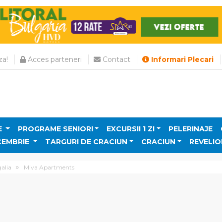
a!
Acces parteneri
Contact
Informari Plecari
E
PROGRAME SENIORI
EXCURSII 1 ZI
PELERINAJE
CEMBRIE
TARGURI DE CRACIUN
CRACIUN
REVELIO
alia
Miva Apartments