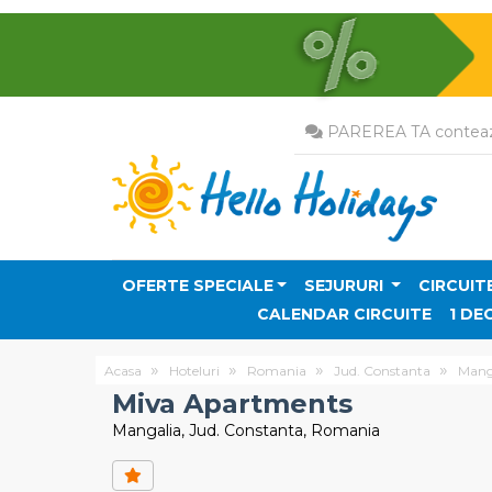
PAREREA TA conteaz
OFERTE SPECIALE
SEJURURI
CIRCUIT
CALENDAR CIRCUITE
1 DE
Acasa
Hoteluri
Romania
Jud. Constanta
Mang
Miva Apartments
Mangalia, Jud. Constanta, Romania