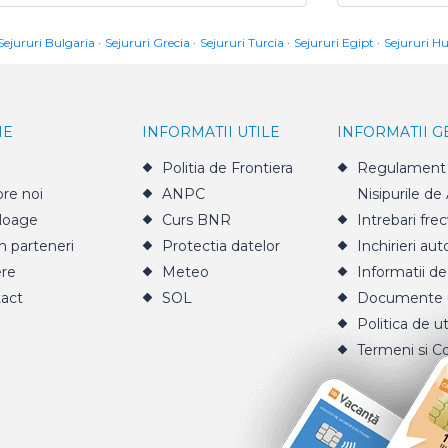
Sejururi Bulgaria
Sejururi Grecia
Sejururi Turcia
Sejururi Egipt
Sejururi H
IE
INFORMATII UTILE
INFORMATII 
Politia de Frontiera
Regulament 
re noi
ANPC
Nisipurile de
loage
Curs BNR
Intrebari fre
n parteneri
Protectia datelor
Inchirieri aut
ere
Meteo
Informatii de
act
SOL
Documente u
Politica de ut
Termeni si Co