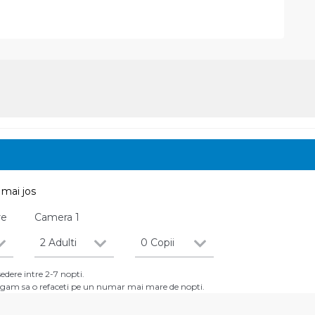
mai jos
re
Camera
1
2 Adulti
0 Copii
dere intre 2-7 nopti.
 rugam sa o refaceti pe un numar mai mare de nopti.