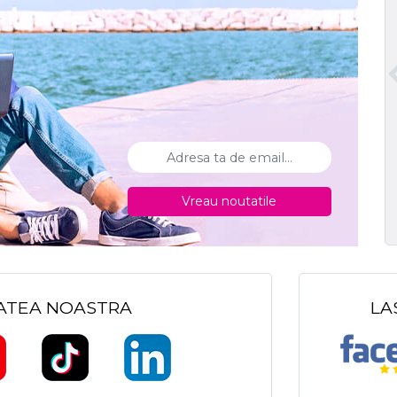
Vreau noutatile
TATEA NOASTRA
LA