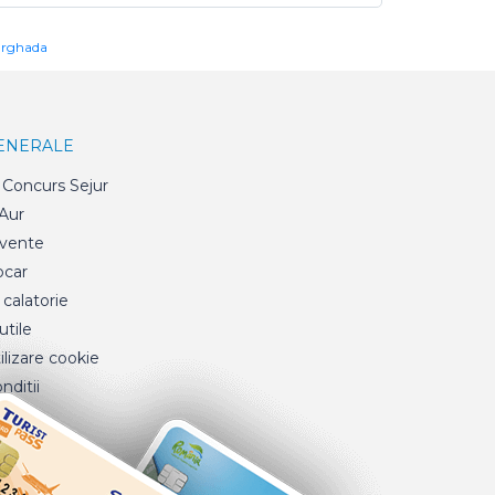
urghada
GENERALE
Concurs Sejur
 Aur
cvente
ocar
 calatorie
tile
ilizare cookie
nditii