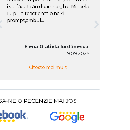
i s-a făcut rău,doamna ghid Mihaela
Lupu a reacționat bine și
prompt,ambul...
Elena Gratiela Iordănescu
,
19.09.2025
Don Co
Citeste mai mult
Citeste
SA-NE O RECENZIE MAI JOS