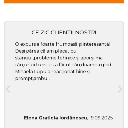
CE ZIC CLIENTII NOSTRI
O excursie foarte frumoasă și interesantă!
Cel ma
Deși părea că am plecat cu
respec
stângul,probleme tehnice și apoi și mai
rău,unui turist i s-a făcut rău,doamna ghid
Mihaela Lupu a reacționat bine și
prompt,ambul...
Elena Gratiela Iordănescu
, 19.09.2025