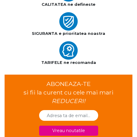
CALITATEA ne defineste
SIGURANTA e prioritatea noastra
TARIFELE ne recomanda
ABONEAZA-TE
si fii la curent cu cele mai mari
REDUCERI!
Vreau noutatile