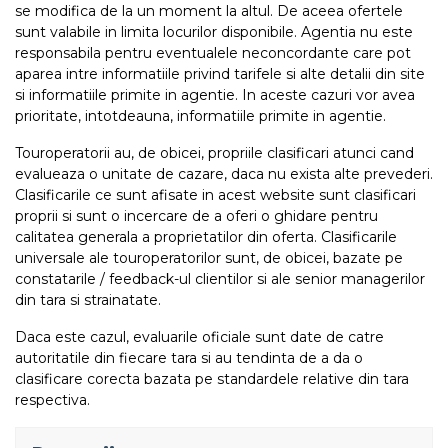
se modifica de la un moment la altul. De aceea ofertele
sunt valabile in limita locurilor disponibile. Agentia nu este
responsabila pentru eventualele neconcordante care pot
aparea intre informatiile privind tarifele si alte detalii din site
si informatiile primite in agentie. In aceste cazuri vor avea
prioritate, intotdeauna, informatiile primite in agentie.
Touroperatorii au, de obicei, propriile clasificari atunci cand
evalueaza o unitate de cazare, daca nu exista alte prevederi.
Clasificarile ce sunt afisate in acest website sunt clasificari
proprii si sunt o incercare de a oferi o ghidare pentru
calitatea generala a proprietatilor din oferta. Clasificarile
universale ale touroperatorilor sunt, de obicei, bazate pe
constatarile / feedback-ul clientilor si ale senior managerilor
din tara si strainatate.
Daca este cazul, evaluarile oficiale sunt date de catre
autoritatile din fiecare tara si au tendinta de a da o
clasificare corecta bazata pe standardele relative din tara
respectiva.