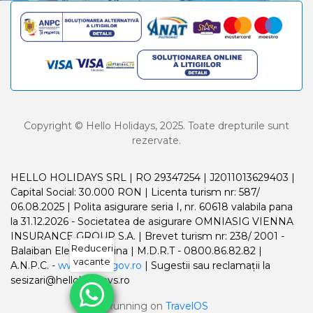
Copyright © Hello Holidays, 2025. Toate drepturile sunt
rezervate.
HELLO HOLIDAYS SRL | RO 29347254 | J2011013629403 |
Capital Social: 30.000 RON | Licenta turism nr: 587/
06.08.2025 | Polita asigurare seria I, nr. 60618 valabila pana
la 31.12.2026 - Societatea de asigurare OMNIASIG VIENNA
INSURANCE GROUP S.A. | Brevet turism nr: 238/ 2001 -
Reduceri
Balaiban Elena Madalina | M.D.R.T - 0800.86.82.82 |
vacante
A.N.P.C. -
www.anpc.gov.ro
| Sugestii sau reclamații la
sesizari@helloholidays.ro
Running on
TravelOS