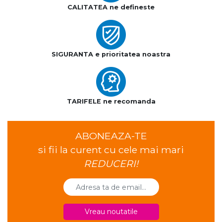
CALITATEA ne defineste
SIGURANTA e prioritatea noastra
TARIFELE ne recomanda
ABONEAZA-TE
si fii la curent cu cele mai mari
REDUCERI!
Vreau noutatile