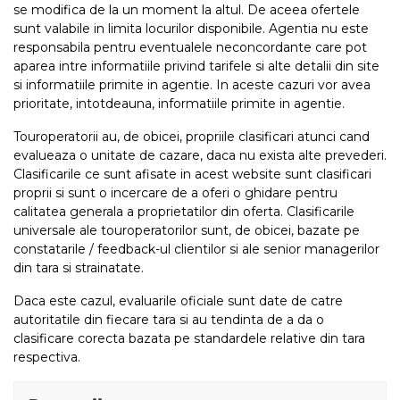
se modifica de la un moment la altul. De aceea ofertele
sunt valabile in limita locurilor disponibile. Agentia nu este
responsabila pentru eventualele neconcordante care pot
aparea intre informatiile privind tarifele si alte detalii din site
si informatiile primite in agentie. In aceste cazuri vor avea
prioritate, intotdeauna, informatiile primite in agentie.
Touroperatorii au, de obicei, propriile clasificari atunci cand
evalueaza o unitate de cazare, daca nu exista alte prevederi.
Clasificarile ce sunt afisate in acest website sunt clasificari
proprii si sunt o incercare de a oferi o ghidare pentru
calitatea generala a proprietatilor din oferta. Clasificarile
universale ale touroperatorilor sunt, de obicei, bazate pe
constatarile / feedback-ul clientilor si ale senior managerilor
din tara si strainatate.
Daca este cazul, evaluarile oficiale sunt date de catre
autoritatile din fiecare tara si au tendinta de a da o
clasificare corecta bazata pe standardele relative din tara
respectiva.