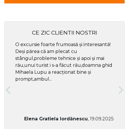
CE ZIC CLIENTII NOSTRI
O excursie foarte frumoasă și interesantă!
Cel ma
Deși părea că am plecat cu
respec
stângul,probleme tehnice și apoi și mai
rău,unui turist i s-a făcut rău,doamna ghid
Mihaela Lupu a reacționat bine și
prompt,ambul...
Elena Gratiela Iordănescu
, 19.09.2025