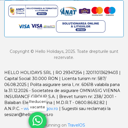
Copyright © Hello Holidays, 2025. Toate drepturile sunt
rezervate.
HELLO HOLIDAYS SRL | RO 29347254 | J2011013629403 |
Capital Social: 30.000 RON | Licenta turism nr: 587/
06.08.2025 | Polita asigurare seria I, nr. 60618 valabila pana
la 31.12.2026 - Societatea de asigurare OMNIASIG VIENNA
INSURANCE GROUP S.A. | Brevet turism nr: 238/ 2001 -
Reduceri
Balaiban Elena Madalina | M.D.R.T - 0800.86.82.82 |
vacante
A.N.P.C. -
www.anpc.gov.ro
| Sugestii sau reclamații la
sesizari@helloholidays.ro
Running on
TravelOS