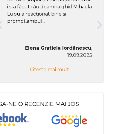
i s-a făcut rău,doamna ghid Mihaela
Lupu a reacționat bine și
prompt,ambul...
Elena Gratiela Iordănescu
,
19.09.2025
Don Co
Citeste mai mult
Citeste
SA-NE O RECENZIE MAI JOS