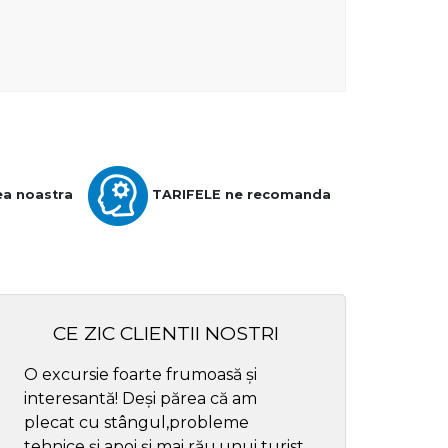
ea noastra
TARIFELE ne recomanda
CE ZIC CLIENTII NOSTRI
O excursie foarte frumoasă și
Cel mai bun ghid
interesantă! Deși părea că am
respectul
plecat cu stângul,probleme
tehnice și apoi și mai rău,unui turist