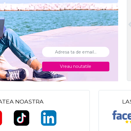
Vreau noutatile
TATEA NOASTRA
LA