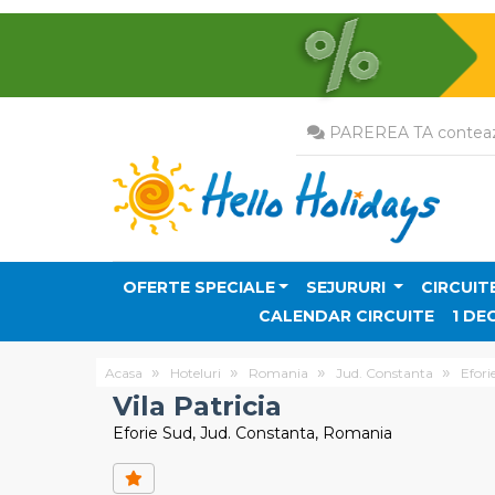
PAREREA TA conteaz
OFERTE SPECIALE
SEJURURI
CIRCUIT
CALENDAR CIRCUITE
1 DE
Acasa
Hoteluri
Romania
Jud. Constanta
Efori
Vila Patricia
Eforie Sud, Jud. Constanta, Romania