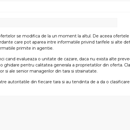
fertelor se modifica de la un moment la altul. De aceea ofertele su
e care pot aparea intre informatiile privind tarifele si alte detali
rmatiile primite in agentie.
atunci cand evalueaza o unitate de cazare, daca nu exista alte preved
i o ghidare pentru calitatea generala a proprietatilor din oferta. Cla
or si ale senior managerilor din tara si strainatate.
tre autoritatile din fiecare tara si au tendinta de a da o clasifica