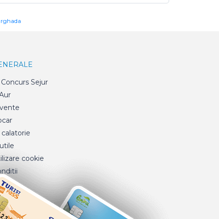
urghada
GENERALE
Concurs Sejur
 Aur
cvente
ocar
 calatorie
tile
ilizare cookie
nditii