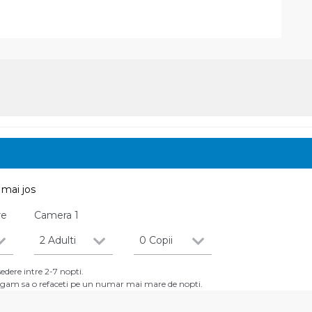
mai jos
re
Camera
1
2 Adulti
0 Copii
dere intre 2-7 nopti.
 rugam sa o refaceti pe un numar mai mare de nopti.