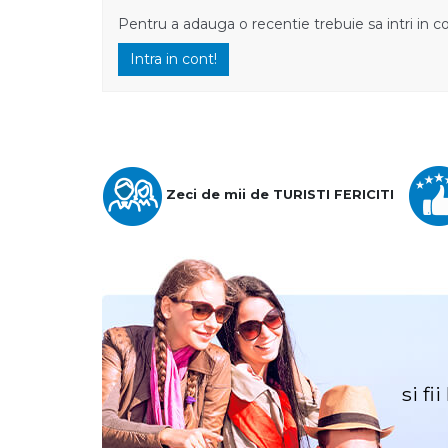
Pentru a adauga o recentie trebuie sa intri in c
Intra in cont!
Zeci de mii de TURISTI FERICITI
si fi