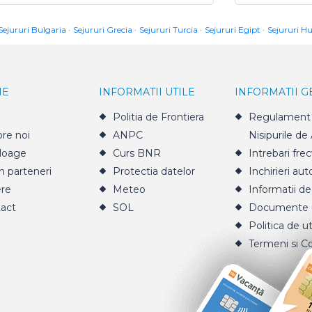
Sejururi Bulgaria
Sejururi Grecia
Sejururi Turcia
Sejururi Egipt
Sejururi H
IE
INFORMATII UTILE
INFORMATII 
Politia de Frontiera
Regulament 
re noi
ANPC
Nisipurile de
loage
Curs BNR
Intrebari fre
n parteneri
Protectia datelor
Inchirieri aut
ere
Meteo
Informatii de
act
SOL
Documente u
Politica de ut
Termeni si Co