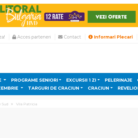
a!
Acces parteneri
Contact
Informari Plecari
E
PROGRAME SENIORI
EXCURSII 1 ZI
PELERINAJE
CEMBRIE
TARGURI DE CRACIUN
CRACIUN
REVELIO
e Sud
Vila Patricia